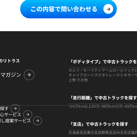
この内容で問い合わせる
のリトラス
「ボディタイプ」で中古トラックを
セルフ・セーフティ
アームロールフック
ルマガジン
キャリアカー
トラクタ
トレーラ
ミキサー
上物 その他
「走行距離」で中古トラックを探す
100万km以上
50万-99万km
10万-49万k
探す
心サービス
探し提案サービス
「支店」で中古トラックを探す
北海道支店
東北支店
群馬支店
埼玉支店
福