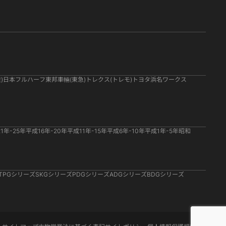
)
日本フルハーフ
東邦車輛(東急)
トレクス(トレモ)
トヨタ
浜名ワークス
1年-25年
平成16年-20年
平成11年-15年
平成6年-10年
平成1年-5年
昭和
TPGシリーズ
SKGシリーズ
PDGシリーズ
ADGシリーズ
BDGシリーズ