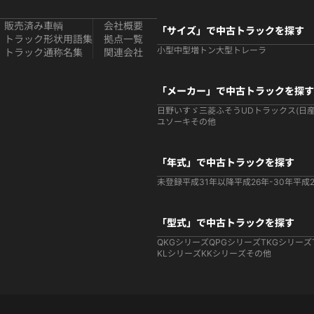
販売済み車輌
会社概要
「サイズ」で中古トラックを探す
トラック形状用語集
拠点一覧
小型
中型
増トン
大型
トレーラ
トラック通称名集
関連会社
「メーカー」で中古トラックを探す
日野
いすゞ
三菱ふそう
UDトラックス(日産
ユソーキ
その他
「年式」で中古トラックを探す
未登録
平成31年以降
平成26年-30年
平成2
「型式」で中古トラックを探す
QKGシリーズ
QPGシリーズ
TKGシリーズ
KLシリーズ
KKシリーズ
その他