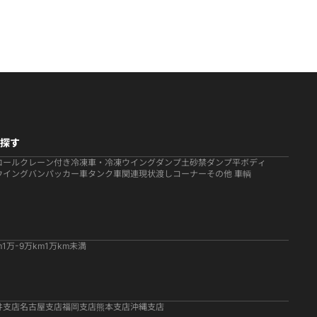
探す
ロール
クレーン付き
冷凍車・冷凍ウイング
ダンプ
土砂禁ダンプ
平ボディ
ウイング
バン
パッカー車
タンク車関連
現状渡しコーナー
その他 車輌
m
1万-9万km
1万km未満
井支店
名古屋支店
福岡支店
熊本支店
沖縄支店