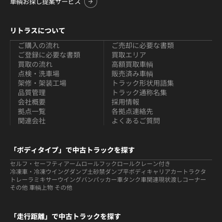
車輌お探し提案サービス
リトラスについて
ご購入の流れ
ご売却に必要な書類
ご登録に必要な書類
買取エリア
買取の流れ
高額買取車輌
点検・洗車場
販売済み車輌
架修・架装工場
トラック形状用語集
品質管理
トラック通称名集
会社概要
採用情報
拠点一覧
各拠点連絡先
関連会社
よくあるご質問
「ボディタイプ」で中古トラックを探す
セルフ・セーフティ
アームロールフックロール
クレーン付き
冷凍車・冷凍ウイング
ダンプ
土砂禁ダンプ
平ボディ
キャリアカー
トラクタ
トレーラ
ミキサー
ウイング
バン
パッカー車
タンク車関連
現状渡しコーナー
その他 車輌
上物 その他
「走行距離」で中古トラックを探す