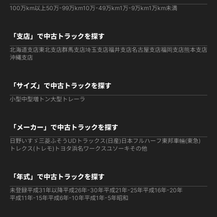
100万km以上
50万-99万km
10万-49万km
1万-9万km
1万km未満
「支店」で中古トラックを探す
北海道支店
東北支店
群馬支店
埼玉支店
福井支店
名古屋支店
福岡支店
熊本支店
沖縄支店
「サイズ」で中古トラックを探す
小型
中型
増トン
大型
トレーラ
「メーカー」で中古トラックを探す
日野
いすゞ
三菱ふそう
UDトラックス(日産)
日本フルハーフ
東邦車輛(東急)
トレクス(トレモ)
トヨタ
浜名ワークス
ユソーキ
その他
「年式」で中古トラックを探す
未登録
平成31年以降
平成26年-30年
平成21年-25年
平成16年-20年
平成11年-15年
平成6年-10年
平成1年-5年
昭和