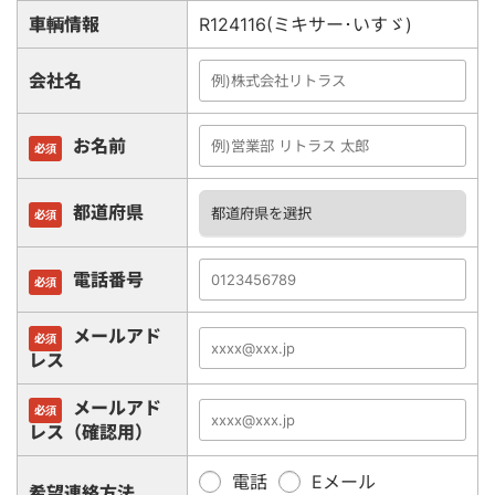
車輌情報
R124116(ミキサー･いすゞ)
会社名
お名前
必須
都道府県
必須
電話番号
必須
メールアド
必須
レス
メールアド
必須
レス（確認用）
電話
Eメール
希望連絡方法