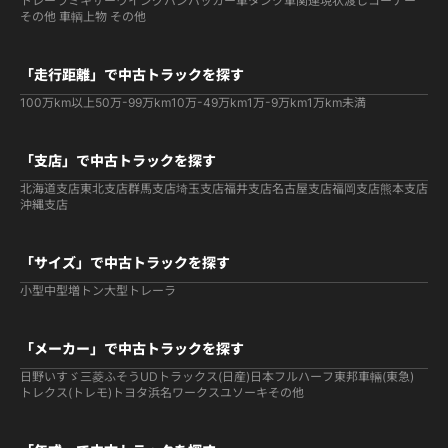
トレーラ
ミキサー
ウイング
バン
パッカー車
タンク車関連
現状渡しコーナー
その他 車輌
上物 その他
「走行距離」で中古トラックを探す
100万km以上
50万-99万km
10万-49万km
1万-9万km
1万km未満
「支店」で中古トラックを探す
北海道支店
東北支店
群馬支店
埼玉支店
福井支店
名古屋支店
福岡支店
熊本支店
沖縄支店
「サイズ」で中古トラックを探す
小型
中型
増トン
大型
トレーラ
「メーカー」で中古トラックを探す
日野
いすゞ
三菱ふそう
UDトラックス(日産)
日本フルハーフ
東邦車輛(東急)
トレクス(トレモ)
トヨタ
浜名ワークス
ユソーキ
その他