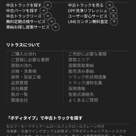
中古トラックを探す
中古トラックを売る
中古パーツを探す
DPF洗浄リフレッシュ
中古トラックリース
ユーザー安心サービス
無料定期点検サービス
LINEカンタン無料査定
車輌お探し提案サービス
リトラスについて
ご購入の流れ
ご売却に必要な書類
ご登録に必要な書類
買取エリア
買取の流れ
高額買取車輌
点検・洗車場
販売済み車輌
架修・架装工場
トラック形状用語集
品質管理
トラック通称名集
会社概要
採用情報
拠点一覧
各拠点連絡先
関連会社
よくあるご質問
「ボディタイプ」で中古トラックを探す
セルフ・セーフティ
アームロールフックロール
クレーン付き
冷凍車・冷凍ウイング
ダンプ
土砂禁ダンプ
平ボディ
キャリアカー
トラクタ