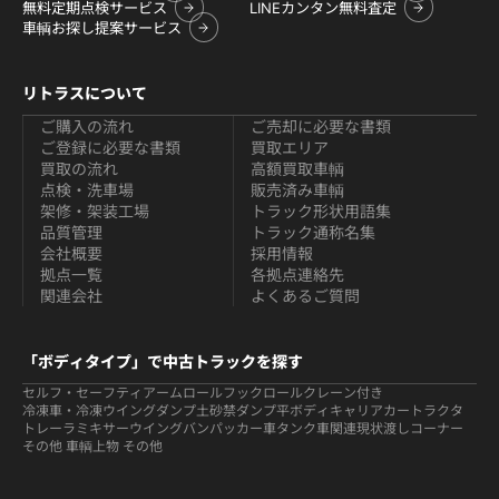
無料定期点検サービス
LINEカンタン無料査定
車輌お探し提案サービス
リトラスについて
ご購入の流れ
ご売却に必要な書類
ご登録に必要な書類
買取エリア
買取の流れ
高額買取車輌
点検・洗車場
販売済み車輌
架修・架装工場
トラック形状用語集
品質管理
トラック通称名集
会社概要
採用情報
拠点一覧
各拠点連絡先
関連会社
よくあるご質問
「ボディタイプ」で中古トラックを探す
セルフ・セーフティ
アームロールフックロール
クレーン付き
冷凍車・冷凍ウイング
ダンプ
土砂禁ダンプ
平ボディ
キャリアカー
トラクタ
トレーラ
ミキサー
ウイング
バン
パッカー車
タンク車関連
現状渡しコーナー
その他 車輌
上物 その他