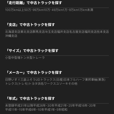
「走行距離」で中古トラックを探す
100万km以上
50万-99万km
10万-49万km
1万-9万km
1万km未満
「支店」で中古トラックを探す
北海道支店
東北支店
群馬支店
埼玉支店
福井支店
名古屋支店
福岡支店
熊本支店
沖縄支店
「サイズ」で中古トラックを探す
小型
中型
増トン
大型
トレーラ
「メーカー」で中古トラックを探す
日野
いすゞ
三菱ふそう
UDトラックス(日産)
日本フルハーフ
東邦車輛(東急)
トレクス(トレモ)
トヨタ
浜名ワークス
ユソーキ
その他
「年式」で中古トラックを探す
未登録
平成31年以降
平成26年-30年
平成21年-25年
平成16年-20年
平成11年-15年
平成6年-10年
平成1年-5年
昭和