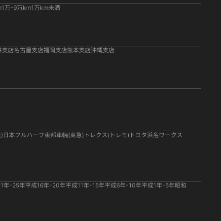
m
1万-9万km
1万km未満
井支店
名古屋支店
福岡支店
熊本支店
沖縄支店
)
日本フルハーフ
東邦車輛(東急)
トレクス(トレモ)
トヨタ
浜名ワークス
1年-25年
平成16年-20年
平成11年-15年
平成6年-10年
平成1年-5年
昭和