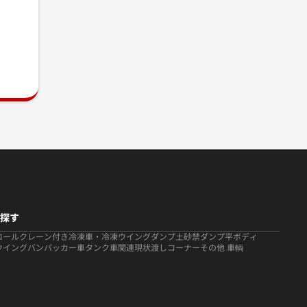
探す
ロール
クレーン付き
冷凍車・冷凍ウイング
ダンプ
土砂禁ダンプ
平ボディ
ウイング
バン
パッカー車
タンク車関連
現状渡しコーナー
その他 車輌