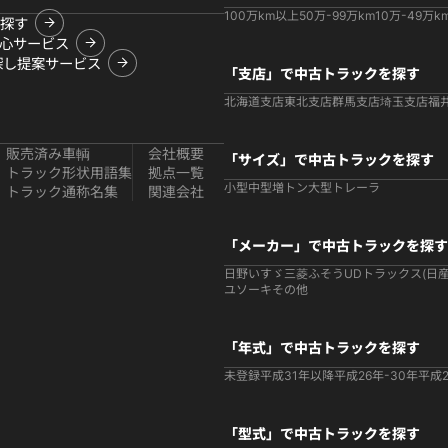
100万km以上
50万-99万km
10万-49万k
探す
心サービス
探し提案サービス
「支店」で中古トラックを探す
北海道支店
東北支店
群馬支店
埼玉支店
福
販売済み車輌
会社概要
「サイズ」で中古トラックを探す
トラック形状用語集
拠点一覧
小型
中型
増トン
大型
トレーラ
トラック通称名集
関連会社
「メーカー」で中古トラックを探す
日野
いすゞ
三菱ふそう
UDトラックス(日産
ユソーキ
その他
「年式」で中古トラックを探す
未登録
平成31年以降
平成26年-30年
平成2
「型式」で中古トラックを探す