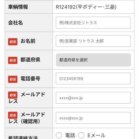
車輌情報
R124192(平ボディー･三菱)
会社名
お名前
必須
都道府県
必須
電話番号
必須
メールアド
必須
レス
メールアド
必須
レス（確認用）
電話
Eメール
希望連絡方法