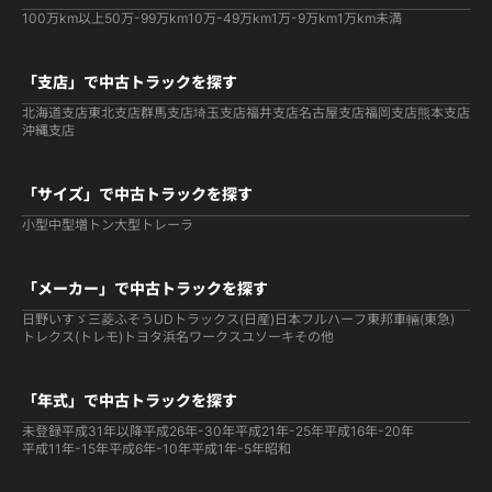
100万km以上
50万-99万km
10万-49万km
1万-9万km
1万km未満
「支店」で中古トラックを探す
北海道支店
東北支店
群馬支店
埼玉支店
福井支店
名古屋支店
福岡支店
熊本支店
沖縄支店
「サイズ」で中古トラックを探す
小型
中型
増トン
大型
トレーラ
「メーカー」で中古トラックを探す
日野
いすゞ
三菱ふそう
UDトラックス(日産)
日本フルハーフ
東邦車輛(東急)
トレクス(トレモ)
トヨタ
浜名ワークス
ユソーキ
その他
「年式」で中古トラックを探す
未登録
平成31年以降
平成26年-30年
平成21年-25年
平成16年-20年
平成11年-15年
平成6年-10年
平成1年-5年
昭和