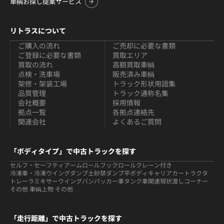
車輌お探し提案サービス
リトラスについて
ご購入の流れ
ご売却に必要な書類
ご登録に必要な書類
買取エリア
買取の流れ
高額買取車輌
点検・洗車場
販売済み車輌
架修・架装工場
トラック形状用語集
品質管理
トラック通称名集
会社概要
採用情報
拠点一覧
各拠点連絡先
関連会社
よくあるご質問
「ボディタイプ」で中古トラックを探す
セルフ・セーフティ
アームロールフックロール
クレーン付き
冷凍車・冷凍ウイング
ダンプ
土砂禁ダンプ
平ボディ
キャリアカー
トラクタ
トレーラ
ミキサー
ウイング
バン
パッカー車
タンク車関連
現状渡しコーナー
その他 車輌
上物 その他
「走行距離」で中古トラックを探す