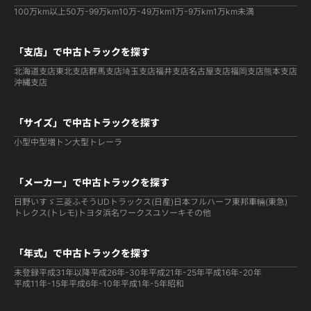
100万km以上
50万-99万km
10万-49万km
1万-9万km
1万km未満
「支店」で中古トラックを探す
北海道支店
東北支店
群馬支店
埼玉支店
福井支店
名古屋支店
福岡支店
熊本支店
沖縄支店
「サイズ」で中古トラックを探す
小型
中型
増トン
大型
トレーラ
「メーカー」で中古トラックを探す
日野
いすゞ
三菱ふそう
UDトラックス(日産)
日本フルハーフ
東邦車輛(東急)
トレクス(トレモ)
トヨタ
浜名ワークス
ユソーキ
その他
「年式」で中古トラックを探す
未登録
平成31年以降
平成26年-30年
平成21年-25年
平成16年-20年
平成11年-15年
平成6年-10年
平成1年-5年
昭和