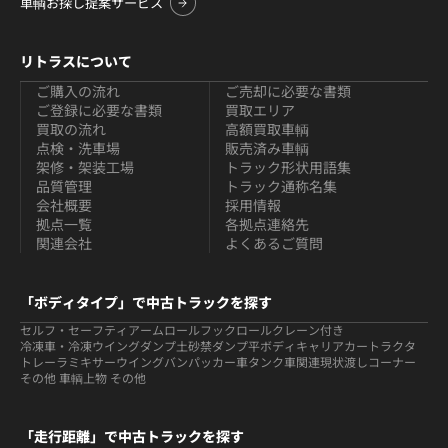
車輌お探し提案サービス
リトラスについて
ご購入の流れ
ご売却に必要な書類
ご登録に必要な書類
買取エリア
買取の流れ
高額買取車輌
点検・洗車場
販売済み車輌
架修・架装工場
トラック形状用語集
品質管理
トラック通称名集
会社概要
採用情報
拠点一覧
各拠点連絡先
関連会社
よくあるご質問
「ボディタイプ」で中古トラックを探す
セルフ・セーフティ
アームロールフックロール
クレーン付き
冷凍車・冷凍ウイング
ダンプ
土砂禁ダンプ
平ボディ
キャリアカー
トラクタ
トレーラ
ミキサー
ウイング
バン
パッカー車
タンク車関連
現状渡しコーナー
その他 車輌
上物 その他
「走行距離」で中古トラックを探す