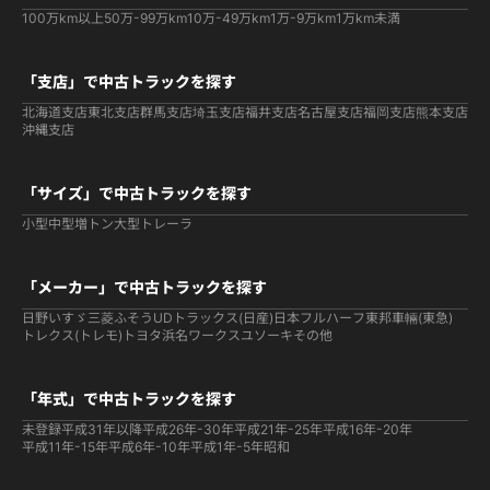
100万km以上
50万-99万km
10万-49万km
1万-9万km
1万km未満
「支店」で中古トラックを探す
北海道支店
東北支店
群馬支店
埼玉支店
福井支店
名古屋支店
福岡支店
熊本支店
沖縄支店
「サイズ」で中古トラックを探す
小型
中型
増トン
大型
トレーラ
「メーカー」で中古トラックを探す
日野
いすゞ
三菱ふそう
UDトラックス(日産)
日本フルハーフ
東邦車輛(東急)
トレクス(トレモ)
トヨタ
浜名ワークス
ユソーキ
その他
「年式」で中古トラックを探す
未登録
平成31年以降
平成26年-30年
平成21年-25年
平成16年-20年
平成11年-15年
平成6年-10年
平成1年-5年
昭和