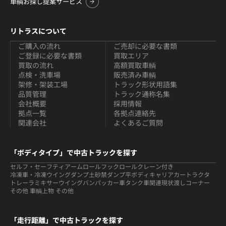
車輌お探し提案サービス
リトラスについて
ご購入の流れ
ご売却に必要な書類
ご登録に必要な書類
買取エリア
買取の流れ
高額買取車輌
点検・洗車場
販売済み車輌
架修・架装工場
トラック形状用語集
品質管理
トラック通称名集
会社概要
採用情報
拠点一覧
各拠点連絡先
関連会社
よくあるご質問
「ボディタイプ」で中古トラックを探す
セルフ・セーフティ
アームロールフックロール
クレーン付き
冷凍車・冷凍ウイング
ダンプ
土砂禁ダンプ
平ボディ
キャリアカー
トラクタ
トレーラ
ミキサー
ウイング
バン
パッカー車
タンク車関連
現状渡しコーナー
その他 車輌
上物 その他
「走行距離」で中古トラックを探す