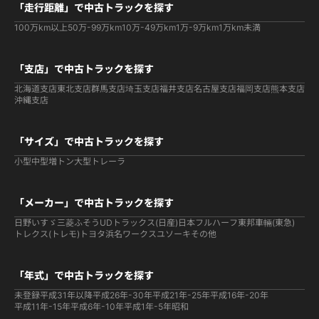
「走行距離」で中古トラックを探す
100万km以上
50万-99万km
10万-49万km
1万-9万km
1万km未満
「支店」で中古トラックを探す
北海道支店
東北支店
群馬支店
埼玉支店
福井支店
名古屋支店
福岡支店
熊本支店
沖縄支店
「サイズ」で中古トラックを探す
小型
中型
増トン
大型
トレーラ
「メーカー」で中古トラックを探す
日野
いすゞ
三菱ふそう
UDトラックス(日産)
日本フルハーフ
東邦車輛(東急)
トレクス(トレモ)
トヨタ
浜名ワークス
ユソーキ
その他
「年式」で中古トラックを探す
未登録
平成31年以降
平成26年-30年
平成21年-25年
平成16年-20年
平成11年-15年
平成6年-10年
平成1年-5年
昭和