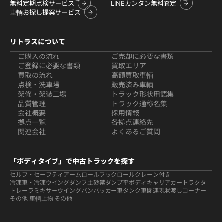
無料定期点検サービス
LINEカンタン無料査定
車輌お探し提案サービス
リトラスについて
ご購入の流れ
ご売却に必要な書類
ご登録に必要な書類
買取エリア
買取の流れ
高額買取車輌
点検・洗車場
販売済み車輌
架修・架装工場
トラック形状用語集
品質管理
トラック通称名集
会社概要
採用情報
拠点一覧
各拠点連絡先
関連会社
よくあるご質問
「ボディタイプ」で中古トラックを探す
セルフ・セーフティ
アームロールフックロール
クレーン付き
冷凍車・冷凍ウイング
ダンプ
土砂禁ダンプ
平ボディ
キャリアカー
トラクタ
トレーラ
ミキサー
ウイング
バン
パッカー車
タンク車関連
現状渡しコーナー
その他 車輌
上物 その他