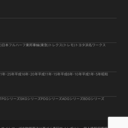
)
日本フルハーフ
東邦車輛(東急)
トレクス(トレモ)
トヨタ
浜名ワークス
1年-25年
平成16年-20年
平成11年-15年
平成6年-10年
平成1年-5年
昭和
TPGシリーズ
SKGシリーズ
PDGシリーズ
ADGシリーズ
BDGシリーズ