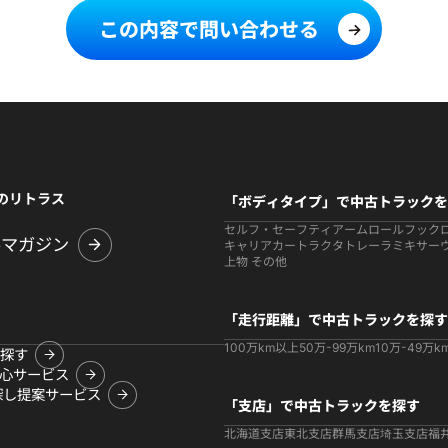
この内容で問い合わせる
のリトラス
「ボディタイプ」で中古トラックを
セルフ・セーフティ
アームロールフック
ルマガジン
キャリアカー
トラクタ
トレーラ
ミキサー
上物 その他
「走行距離」で中古トラックを探す
100万km以上
50万-99万km
10万-49万k
探す
心サービス
探し提案サービス
「支店」で中古トラックを探す
北海道支店
東北支店
群馬支店
埼玉支店
福