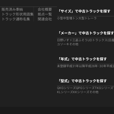
販売済み車輌
会社概要
「サイズ」で中古トラックを探す
トラック形状用語集
拠点一覧
小型
中型
増トン
大型
トレーラ
トラック通称名集
関連会社
「メーカー」で中古トラックを探す
日野
いすゞ
三菱ふそう
UDトラックス(日産
ユソーキ
その他
「年式」で中古トラックを探す
未登録
平成31年以降
平成26年-30年
平成2
「型式」で中古トラックを探す
QKGシリーズ
QPGシリーズ
TKGシリーズ
KLシリーズ
KKシリーズ
その他