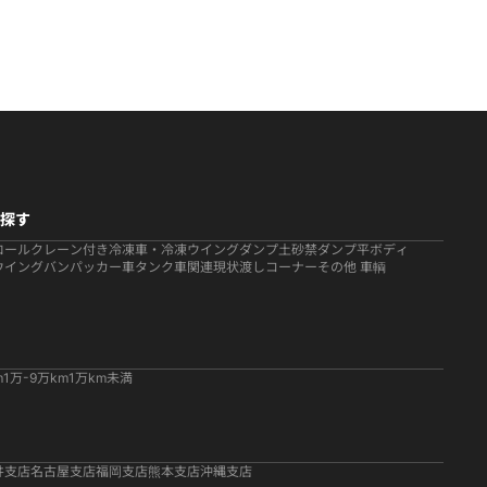
探す
ロール
クレーン付き
冷凍車・冷凍ウイング
ダンプ
土砂禁ダンプ
平ボディ
ウイング
バン
パッカー車
タンク車関連
現状渡しコーナー
その他 車輌
m
1万-9万km
1万km未満
井支店
名古屋支店
福岡支店
熊本支店
沖縄支店