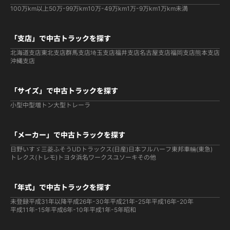
100万km以上
50万-99万km
10万-49万km
1万-9万km
1万km未満
「支店」で中古トラックを探す
北海道支店
東北支店
群馬支店
埼玉支店
福井支店
名古屋支店
福岡支店
熊本支店
沖縄支店
「サイズ」で中古トラックを探す
小型
中型
増トン
大型
トレーラ
「メーカー」で中古トラックを探す
日野
いすゞ
三菱ふそう
UDトラックス(日産)
日本フルハーフ
東邦車輛(東急)
トレクス(トレモ)
トヨタ
浜名ワークス
ユソーキ
その他
「年式」で中古トラックを探す
未登録
平成31年以降
平成26年-30年
平成21年-25年
平成16年-20年
平成11年-15年
平成6年-10年
平成1年-5年
昭和