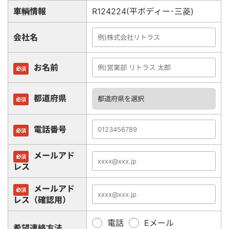
車輌情報
R124224(平ボディー･三菱)
会社名
お名前
必須
都道府県
必須
電話番号
必須
メールアド
必須
レス
メールアド
必須
レス（確認用）
電話
Eメール
希望連絡方法