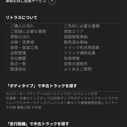
車輌お探し提案サービス
リトラスについて
ご購入の流れ
ご売却に必要な書類
ご登録に必要な書類
買取エリア
買取の流れ
高額買取車輌
点検・洗車場
販売済み車輌
架修・架装工場
トラック形状用語集
品質管理
トラック通称名集
会社概要
採用情報
拠点一覧
各拠点連絡先
関連会社
よくあるご質問
「ボディタイプ」で中古トラックを探す
セルフ・セーフティ
アームロールフックロール
クレーン付き
冷凍車・冷凍ウイング
ダンプ
土砂禁ダンプ
平ボディ
キャリアカー
トラクタ
トレーラ
ミキサー
ウイング
バン
パッカー車
タンク車関連
現状渡しコーナー
その他 車輌
上物 その他
「走行距離」で中古トラックを探す