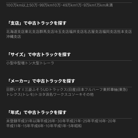
100万km以上
50万-99万km
10万-49万km
1万-9万km
1万km未満
「支店」で中古トラックを探す
北海道支店
東北支店
群馬支店
埼玉支店
福井支店
名古屋支店
福岡支店
熊本支店
沖縄支店
「サイズ」で中古トラックを探す
小型
中型
増トン
大型
トレーラ
「メーカー」で中古トラックを探す
日野
いすゞ
三菱ふそう
UDトラックス(日産)
日本フルハーフ
東邦車輛(東急)
トレクス(トレモ)
トヨタ
浜名ワークス
ユソーキ
その他
「年式」で中古トラックを探す
未登録
平成31年以降
平成26年-30年
平成21年-25年
平成16年-20年
平成11年-15年
平成6年-10年
平成1年-5年
昭和