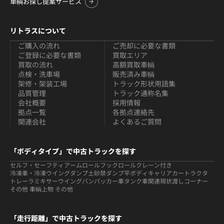
車輌お探し提案サービス
リトラスについて
ご購入の流れ
ご売却に必要な書類
ご登録に必要な書類
買取エリア
買取の流れ
高額買取車輌
点検・洗車場
販売済み車輌
架修・架装工場
トラック形状用語集
品質管理
トラック通称名集
会社概要
採用情報
拠点一覧
各拠点連絡先
関連会社
よくあるご質問
「ボディタイプ」で中古トラックを探す
セルフ・セーフティ
アームロールフックロール
クレーン付き
冷凍車・冷凍ウイング
ダンプ
土砂禁ダンプ
平ボディ
キャリアカー
トラクタ
トレーラ
ミキサー
ウイング
バン
パッカー車
タンク車関連
現状渡しコーナー
その他 車輌
上物 その他
「走行距離」で中古トラックを探す