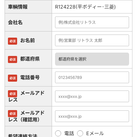
車輌情報
R124228(平ボディー･三菱)
会社名
お名前
必須
都道府県
必須
電話番号
必須
メールアド
必須
レス
メールアド
必須
レス（確認用）
電話
Eメール
希望連絡方法