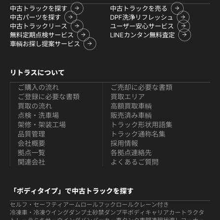
中古トラックを探す
中古トラックを売る
中古パーツを探す
DPF洗浄リフレッシュ
中古トラックリース
ユーザー安心サービス
無料定期点検サービス
LINEカンタン無料査定
車輌お探し提案サービス
リトラスについて
ご購入の流れ
ご売却に必要な書類
ご登録に必要な書類
買取エリア
買取の流れ
高額買取車輌
点検・洗車場
販売済み車輌
架修・架装工場
トラック形状用語集
品質管理
トラック通称名集
会社概要
採用情報
拠点一覧
各拠点連絡先
関連会社
よくあるご質問
「ボディタイプ」で中古トラックを探す
セルフ・セーフティ
アームロールフックロール
クレーン付き
冷凍車・冷凍ウイング
ダンプ
土砂禁ダンプ
平ボディ
キャリアカー
トラクタ