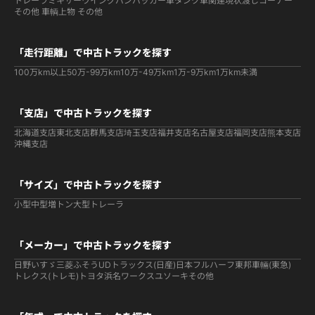
トレーラ
ミキサー
ウイング
バン
パッカー車
タンク車関連
現状渡しコーナー
その他 車輌
上物 その他
「走行距離」で中古トラックを探す
100万km以上
50万-99万km
10万-49万km
1万-9万km
1万km未満
「支店」で中古トラックを探す
北海道支店
東北支店
群馬支店
埼玉支店
福井支店
名古屋支店
福岡支店
熊本支店
沖縄支店
「サイズ」で中古トラックを探す
小型
中型
増トン
大型
トレーラ
「メーカー」で中古トラックを探す
日野
いすゞ
三菱ふそう
UDトラックス(日産)
日本フルハーフ
東邦車輛(東急)
トレクス(トレモ)
トヨタ
浜名ワークス
ユソーキ
その他