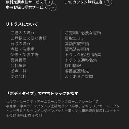
無料定期点検サービス
LINEカンタン無料査定
車輌お探し提案サービス
リトラスについて
ご購入の流れ
ご売却に必要な書類
ご登録に必要な書類
買取エリア
買取の流れ
高額買取車輌
点検・洗車場
販売済み車輌
架修・架装工場
トラック形状用語集
品質管理
トラック通称名集
会社概要
採用情報
拠点一覧
各拠点連絡先
関連会社
よくあるご質問
「ボディタイプ」で中古トラックを探す
セルフ・セーフティ
アームロールフックロール
クレーン付き
冷凍車・冷凍ウイング
ダンプ
土砂禁ダンプ
平ボディ
キャリアカー
トラクタ
トレーラ
ミキサー
ウイング
バン
パッカー車
タンク車関連
現状渡しコーナー
その他 車輌
上物 その他