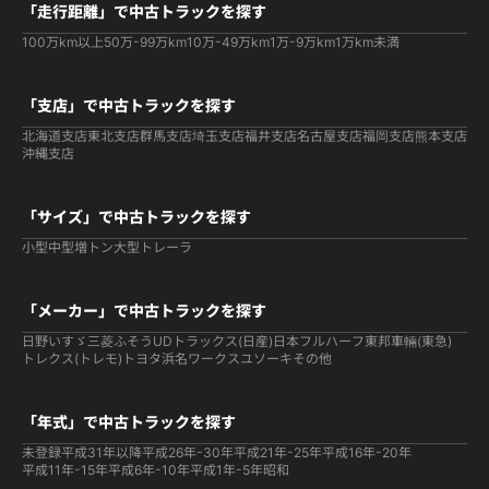
「走行距離」で中古トラックを探す
100万km以上
50万-99万km
10万-49万km
1万-9万km
1万km未満
「支店」で中古トラックを探す
北海道支店
東北支店
群馬支店
埼玉支店
福井支店
名古屋支店
福岡支店
熊本支店
沖縄支店
「サイズ」で中古トラックを探す
小型
中型
増トン
大型
トレーラ
「メーカー」で中古トラックを探す
日野
いすゞ
三菱ふそう
UDトラックス(日産)
日本フルハーフ
東邦車輛(東急)
トレクス(トレモ)
トヨタ
浜名ワークス
ユソーキ
その他
「年式」で中古トラックを探す
未登録
平成31年以降
平成26年-30年
平成21年-25年
平成16年-20年
平成11年-15年
平成6年-10年
平成1年-5年
昭和