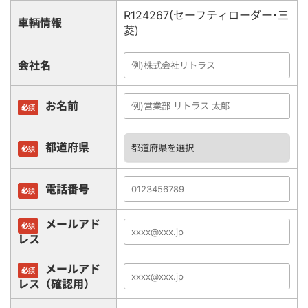
R124267(セーフティローダー･三
車輌情報
菱)
会社名
お名前
必須
都道府県
必須
電話番号
必須
メールアド
必須
レス
メールアド
必須
レス（確認用）