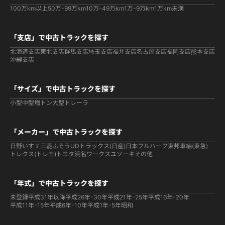
100万km以上
50万-99万km
10万-49万km
1万-9万km
1万km未満
「支店」で中古トラックを探す
北海道支店
東北支店
群馬支店
埼玉支店
福井支店
名古屋支店
福岡支店
熊本支店
沖縄支店
「サイズ」で中古トラックを探す
小型
中型
増トン
大型
トレーラ
「メーカー」で中古トラックを探す
日野
いすゞ
三菱ふそう
UDトラックス(日産)
日本フルハーフ
東邦車輛(東急)
トレクス(トレモ)
トヨタ
浜名ワークス
ユソーキ
その他
「年式」で中古トラックを探す
未登録
平成31年以降
平成26年-30年
平成21年-25年
平成16年-20年
平成11年-15年
平成6年-10年
平成1年-5年
昭和