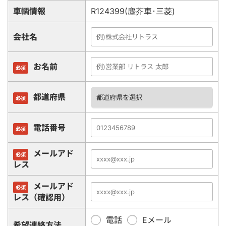
車輌情報
R124399(塵芥車･三菱)
会社名
お名前
必須
都道府県
必須
電話番号
必須
メールアド
必須
レス
メールアド
必須
レス（確認用）
電話
Eメール
希望連絡方法