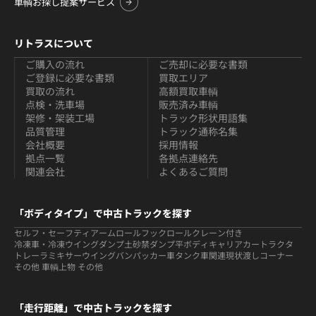
車輌お探し提案サービス
リトラスについて
ご購入の流れ
ご売却に必要な書類
ご登録に必要な書類
買取エリア
買取の流れ
高額買取車輌
点検・洗車場
販売済み車輌
架修・架装工場
トラック形状用語集
品質管理
トラック通称名集
会社概要
採用情報
拠点一覧
各拠点連絡先
関連会社
よくあるご質問
「ボディタイプ」で中古トラックを探す
セルフ・セーフティ
アームロールフックロール
クレーン付き
冷凍車・冷凍ウイング
ダンプ
土砂禁ダンプ
平ボディ
キャリアカー
トラクタ
トレーラ
ミキサー
ウイング
バン
パッカー車
タンク車関連
現状渡しコーナー
その他 車輌
上物 その他
「走行距離」で中古トラックを探す