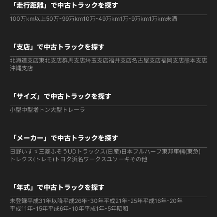
「走行距離」で中古トラックを探す
100万km以上
50万-99万km
10万-49万km
1万-9万km
1万km未満
「支店」で中古トラックを探す
北海道支店
東北支店
群馬支店
埼玉支店
福井支店
名古屋支店
福岡支店
熊本支店
沖縄支店
「サイズ」で中古トラックを探す
小型
中型
増トン
大型
トレーラ
「メーカー」で中古トラックを探す
日野
いすゞ
三菱ふそう
UDトラックス(日産)
日本フルハーフ
東邦車輛(東急)
トレクス(トレモ)
トヨタ
浜名ワークス
ユソーキ
その他
「年式」で中古トラックを探す
未登録
平成31年以降
平成26年-30年
平成21年-25年
平成16年-20年
平成11年-15年
平成6年-10年
平成1年-5年
昭和