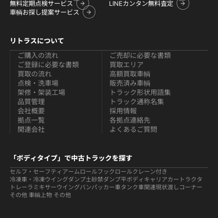
無料定期点検サービス
LINEカンタン無料査定
車輌お探し提案サービス
リトラスについて
ご購入の流れ
ご売却に必要な書類
ご登録に必要な書類
買取エリア
買取の流れ
高額買取車輌
点検・洗車場
販売済み車輌
架修・架装工場
トラック形状用語集
品質管理
トラック通称名集
会社概要
採用情報
拠点一覧
各拠点連絡先
関連会社
よくあるご質問
「ボディタイプ」で中古トラックを探す
セルフ・セーフティ
アームロールフックロール
クレーン付き
冷凍車・冷凍ウイング
ダンプ
土砂禁ダンプ
平ボディ
キャリアカー
トラクタ
トレーラ
ミキサー
ウイング
バン
パッカー車
タンク車関連
現状渡しコーナー
その他 車輌
上物 その他