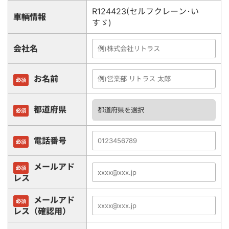
R124423(セルフクレーン･い
車輌情報
すゞ)
会社名
お名前
必須
都道府県
必須
電話番号
必須
メールアド
必須
レス
メールアド
必須
レス（確認用）