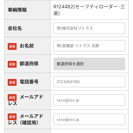
R124482(セーフティローダー･三
車輌情報
菱)
会社名
お名前
必須
都道府県
必須
電話番号
必須
メールアド
必須
レス
メールアド
必須
レス（確認用）