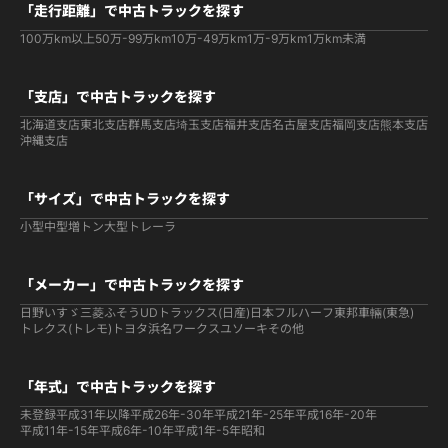
「走行距離」で中古トラックを探す
100万km以上
50万-99万km
10万-49万km
1万-9万km
1万km未満
「支店」で中古トラックを探す
北海道支店
東北支店
群馬支店
埼玉支店
福井支店
名古屋支店
福岡支店
熊本支店
沖縄支店
「サイズ」で中古トラックを探す
小型
中型
増トン
大型
トレーラ
「メーカー」で中古トラックを探す
日野
いすゞ
三菱ふそう
UDトラックス(日産)
日本フルハーフ
東邦車輛(東急)
トレクス(トレモ)
トヨタ
浜名ワークス
ユソーキ
その他
「年式」で中古トラックを探す
未登録
平成31年以降
平成26年-30年
平成21年-25年
平成16年-20年
平成11年-15年
平成6年-10年
平成1年-5年
昭和