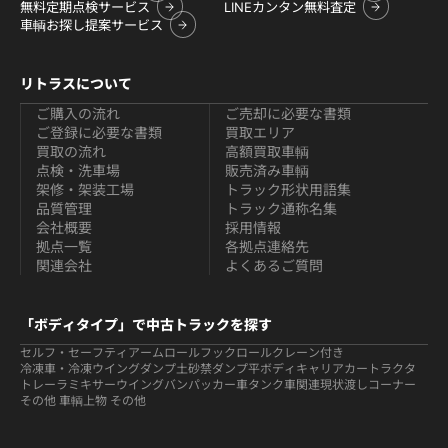
無料定期点検サービス
LINEカンタン無料査定
車輌お探し提案サービス
リトラスについて
ご購入の流れ
ご売却に必要な書類
ご登録に必要な書類
買取エリア
買取の流れ
高額買取車輌
点検・洗車場
販売済み車輌
架修・架装工場
トラック形状用語集
品質管理
トラック通称名集
会社概要
採用情報
拠点一覧
各拠点連絡先
関連会社
よくあるご質問
「ボディタイプ」で中古トラックを探す
セルフ・セーフティ
アームロールフックロール
クレーン付き
冷凍車・冷凍ウイング
ダンプ
土砂禁ダンプ
平ボディ
キャリアカー
トラクタ
トレーラ
ミキサー
ウイング
バン
パッカー車
タンク車関連
現状渡しコーナー
その他 車輌
上物 その他