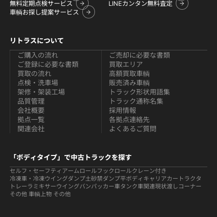
無料定期点検サービス
LINEカンタン無料査定
車輌お探し提案サービス
リトラスについて
ご購入の流れ
ご売却に必要な書類
ご登録に必要な書類
買取エリア
買取の流れ
高額買取車輌
点検・洗車場
販売済み車輌
架修・架装工場
トラック形状用語集
品質管理
トラック通称名集
会社概要
採用情報
拠点一覧
各拠点連絡先
関連会社
よくあるご質問
「ボディタイプ」で中古トラックを探す
セルフ・セーフティ
アームロールフックロール
クレーン付き
冷凍車・冷凍ウイング
ダンプ
土砂禁ダンプ
平ボディ
キャリアカー
トラクタ
トレーラ
ミキサー
ウイング
バン
パッカー車
タンク車関連
現状渡しコーナー
その他 車輌
上物 その他