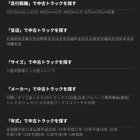
「走行距離」で中古トラックを探す
100万km以上
50万-99万km
10万-49万km
1万-9万km
1万km未満
「支店」で中古トラックを探す
北海道支店
東北支店
群馬支店
埼玉支店
福井支店
名古屋支店
福岡支店
熊本支店
沖縄支店
「サイズ」で中古トラックを探す
小型
中型
増トン
大型
トレーラ
「メーカー」で中古トラックを探す
日野
いすゞ
三菱ふそう
UDトラックス(日産)
日本フルハーフ
東邦車輛(東急)
トレクス(トレモ)
トヨタ
浜名ワークス
ユソーキ
その他
「年式」で中古トラックを探す
未登録
平成31年以降
平成26年-30年
平成21年-25年
平成16年-20年
平成11年-15年
平成6年-10年
平成1年-5年
昭和