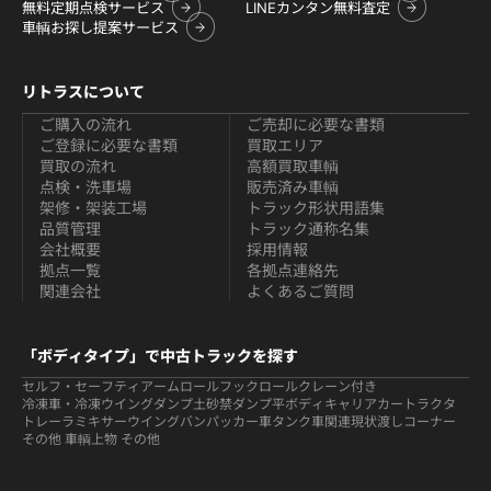
無料定期点検サービス
LINEカンタン無料査定
車輌お探し提案サービス
リトラスについて
ご購入の流れ
ご売却に必要な書類
ご登録に必要な書類
買取エリア
買取の流れ
高額買取車輌
点検・洗車場
販売済み車輌
架修・架装工場
トラック形状用語集
品質管理
トラック通称名集
会社概要
採用情報
拠点一覧
各拠点連絡先
関連会社
よくあるご質問
「ボディタイプ」で中古トラックを探す
セルフ・セーフティ
アームロールフックロール
クレーン付き
冷凍車・冷凍ウイング
ダンプ
土砂禁ダンプ
平ボディ
キャリアカー
トラクタ
トレーラ
ミキサー
ウイング
バン
パッカー車
タンク車関連
現状渡しコーナー
その他 車輌
上物 その他