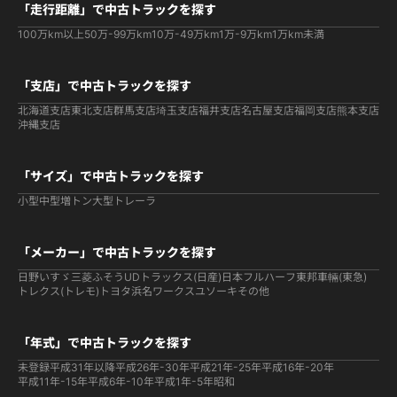
「走行距離」で中古トラックを探す
100万km以上
50万-99万km
10万-49万km
1万-9万km
1万km未満
「支店」で中古トラックを探す
北海道支店
東北支店
群馬支店
埼玉支店
福井支店
名古屋支店
福岡支店
熊本支店
沖縄支店
「サイズ」で中古トラックを探す
小型
中型
増トン
大型
トレーラ
「メーカー」で中古トラックを探す
日野
いすゞ
三菱ふそう
UDトラックス(日産)
日本フルハーフ
東邦車輛(東急)
トレクス(トレモ)
トヨタ
浜名ワークス
ユソーキ
その他
「年式」で中古トラックを探す
未登録
平成31年以降
平成26年-30年
平成21年-25年
平成16年-20年
平成11年-15年
平成6年-10年
平成1年-5年
昭和