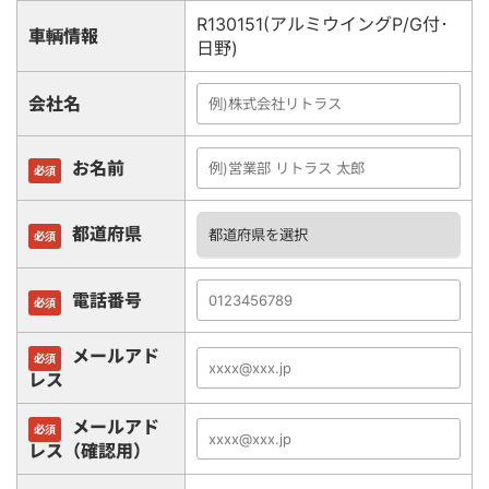
R130151(アルミウイングP/G付･
車輌情報
日野)
会社名
お名前
必須
都道府県
必須
電話番号
必須
メールアド
必須
レス
メールアド
必須
レス（確認用）