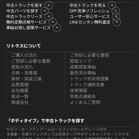
中古トラックを探す
中古トラックを売る
中古パーツを探す
DPF洗浄リフレッシュ
中古トラックリース
ユーザー安心サービス
無料定期点検サービス
LINEカンタン無料査定
車輌お探し提案サービス
リトラスについて
ご購入の流れ
ご売却に必要な書類
ご登録に必要な書類
買取エリア
買取の流れ
高額買取車輌
点検・洗車場
販売済み車輌
架修・架装工場
トラック形状用語集
品質管理
トラック通称名集
会社概要
採用情報
拠点一覧
各拠点連絡先
関連会社
よくあるご質問
「ボディタイプ」で中古トラックを探す
セルフ・セーフティ
アームロールフックロール
クレーン付き
冷凍車・冷凍ウイング
ダンプ
土砂禁ダンプ
平ボディ
キャリアカー
トラクタ