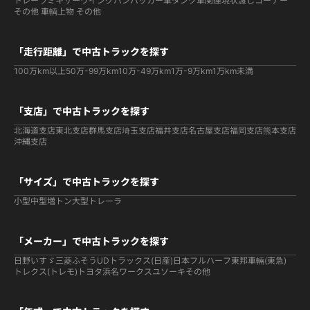
トレーラ
ミキサー
ウイング
バン
パッカー車
タンク車関連
現状渡しコーナー
その他 車輌
上物 その他
「走行距離」で中古トラックを探す
100万km以上
50万-99万km
10万-49万km
1万-9万km
1万km未満
「支店」で中古トラックを探す
北海道支店
東北支店
群馬支店
埼玉支店
福井支店
名古屋支店
福岡支店
熊本支店
沖縄支店
「サイズ」で中古トラックを探す
小型
中型
増トン
大型
トレーラ
「メーカー」で中古トラックを探す
日野
いすゞ
三菱ふそう
UDトラックス(日産)
日本フルハーフ
東邦車輛(東急)
トレクス(トレモ)
トヨタ
浜名ワークス
ユソーキ
その他