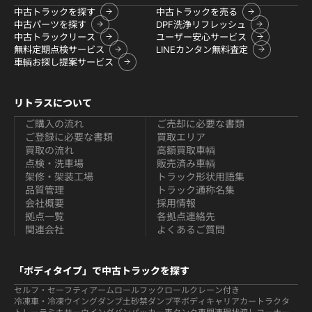
中古トラックを探す
中古トラックを売る
中古パーツを探す
DPF洗浄リフレッシュ
中古トラックリース
ユーザー安心サービス
無料定期点検サービス
LINEカンタン無料査定
車輌お探し提案サービス
リトラスについて
ご購入の流れ
ご売却に必要な書類
ご登録に必要な書類
買取エリア
買取の流れ
高額買取車輌
点検・洗車場
販売済み車輌
架修・架装工場
トラック形状用語集
品質管理
トラック通称名集
会社概要
採用情報
拠点一覧
各拠点連絡先
関連会社
よくあるご質問
「ボディタイプ」で中古トラックを探す
セルフ・セーフティ
アームロールフックロール
クレーン付き
冷凍車・冷凍ウイング
ダンプ
土砂禁ダンプ
平ボディ
キャリアカー
トラクタ