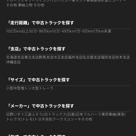
トレーラ
ミキサー
ウイング
バン
パッカー車
タンク車関連
現状渡しコーナー
その他 車輌
上物 その他
「走行距離」で中古トラックを探す
100万km以上
50万-99万km
10万-49万km
1万-9万km
1万km未満
「支店」で中古トラックを探す
北海道支店
東北支店
群馬支店
埼玉支店
福井支店
名古屋支店
福岡支店
熊本支店
沖縄支店
「サイズ」で中古トラックを探す
小型
中型
増トン
大型
トレーラ
「メーカー」で中古トラックを探す
日野
いすゞ
三菱ふそう
UDトラックス(日産)
日本フルハーフ
東邦車輛(東急)
トレクス(トレモ)
トヨタ
浜名ワークス
ユソーキ
その他