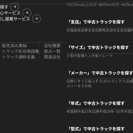
100万km以上
50万-99万km
10万-49万k
探す
心サービス
探し提案サービス
「支店」で中古トラックを探す
北海道支店
東北支店
群馬支店
埼玉支店
福
販売済み車輌
会社概要
「サイズ」で中古トラックを探す
トラック形状用語集
拠点一覧
小型
中型
増トン
大型
トレーラ
トラック通称名集
関連会社
「メーカー」で中古トラックを探す
日野
いすゞ
三菱ふそう
UDトラックス(日産
ユソーキ
その他
「年式」で中古トラックを探す
未登録
平成31年以降
平成26年-30年
平成2
「型式」で中古トラックを探す