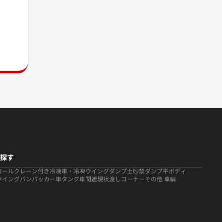
探す
ロール
クレーン付き
冷凍車・冷凍ウイング
ダンプ
土砂禁ダンプ
平ボディ
ウイング
バン
パッカー車
タンク車関連
現状渡しコーナー
その他 車輌