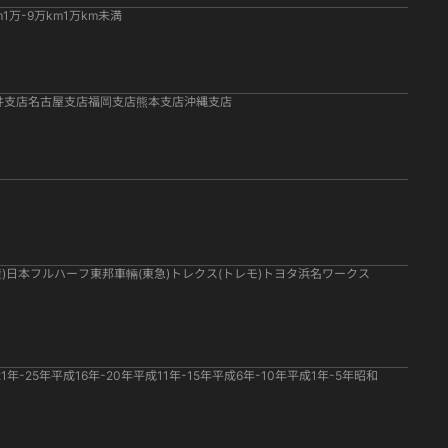
m
1万-9万km
1万km未満
井支店
名古屋支店
福岡支店
熊本支店
沖縄支店
)
日本フルハーフ
東邦車輛(東急)
トレクス(トレモ)
トヨタ
浜名ワークス
1年-25年
平成16年-20年
平成11年-15年
平成6年-10年
平成1年-5年
昭和