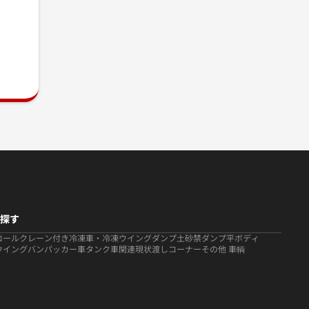
探す
ロール
クレーン付き
冷凍車・冷凍ウイング
ダンプ
土砂禁ダンプ
平ボディ
ウイング
バン
パッカー車
タンク車関連
現状渡しコーナー
その他 車輌