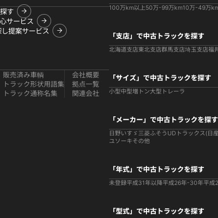
100万km以上
50万-99万km
10万-49万k
探す
心サービス
探し提案サービス
「支店」で中古トラックを探す
北海道支店
東北支店
群馬支店
埼玉支店
福
販売済み車輌
会社概要
「サイズ」で中古トラックを探す
トラック形状用語集
拠点一覧
小型
中型
増トン
大型
トレーラ
トラック通称名集
関連会社
「メーカー」で中古トラックを探す
日野
いすゞ
三菱ふそう
UDトラックス(日産
ユソーキ
その他
「年式」で中古トラックを探す
未登録
平成31年以降
平成26年-30年
平成2
「型式」で中古トラックを探す