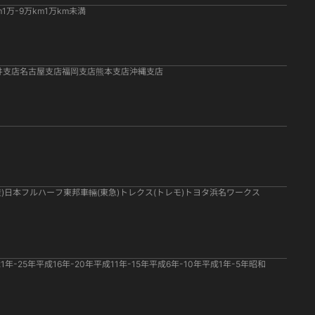
m
1万-9万km
1万km未満
井支店
名古屋支店
福岡支店
熊本支店
沖縄支店
)
日本フルハーフ
東邦車輛(東急)
トレクス(トレモ)
トヨタ
浜名ワークス
1年-25年
平成16年-20年
平成11年-15年
平成6年-10年
平成1年-5年
昭和