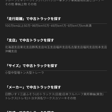
トレーラ
ミキサー
ウイング
バン
パッカー車
タンク車関連
現状渡しコーナー
その他 車輌
上物 その他
「走行距離」で中古トラックを探す
100万km以上
50万-99万km
10万-49万km
1万-9万km
1万km未満
「支店」で中古トラックを探す
北海道支店
東北支店
群馬支店
埼玉支店
福井支店
名古屋支店
福岡支店
熊本支店
沖縄支店
「サイズ」で中古トラックを探す
小型
中型
増トン
大型
トレーラ
「メーカー」で中古トラックを探す
日野
いすゞ
三菱ふそう
UDトラックス(日産)
日本フルハーフ
東邦車輛(東急)
トレクス(トレモ)
トヨタ
浜名ワークス
ユソーキ
その他