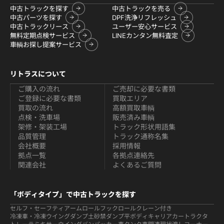
中古トラックを探す
中古トラックを売る
中古パーツを探す
DPF洗浄リフレッシュ
中古トラックリース
ユーザー安心サービス
無料定期点検サービス
LINEカンタン無料査定
車輌お探し提案サービス
リトラスについて
ご購入の流れ
ご売却に必要な書類
ご登録に必要な書類
買取エリア
買取の流れ
高額買取車輌
点検・洗車場
販売済み車輌
架修・架装工場
トラック形状用語集
品質管理
トラック通称名集
会社概要
採用情報
拠点一覧
各拠点連絡先
関連会社
よくあるご質問
「ボディタイプ」で中古トラックを探す
セルフ・セーフティ
アームロールフックロール
クレーン付き
冷凍車・冷凍ウイング
ダンプ
土砂禁ダンプ
平ボディ
キャリアカー
トラクタ