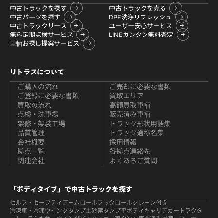
中古トラックを探す
中古トラックを売る
中古パーツを探す
DPF洗浄リフレッシュ
中古トラックリース
ユーザー安心サービス
無料定期点検サービス
LINEカンタン無料査定
車輌お探し提案サービス
リトラスについて
ご購入の流れ
ご売却に必要な書類
ご登録に必要な書類
買取エリア
買取の流れ
高額買取車輌
点検・洗車場
販売済み車輌
架修・架装工場
トラック形状用語集
品質管理
トラック通称名集
会社概要
採用情報
拠点一覧
各拠点連絡先
関連会社
よくあるご質問
「ボディタイプ」で中古トラックを探す
セルフ・セーフティ
アームロールフックロール
クレーン付き
冷凍車・冷凍ウイング
ダンプ
土砂禁ダンプ
平ボディ
キャリアカー
トラクタ