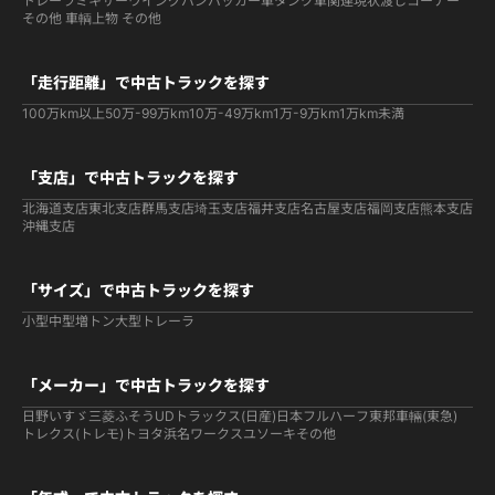
トレーラ
ミキサー
ウイング
バン
パッカー車
タンク車関連
現状渡しコーナー
その他 車輌
上物 その他
「走行距離」で中古トラックを探す
100万km以上
50万-99万km
10万-49万km
1万-9万km
1万km未満
「支店」で中古トラックを探す
北海道支店
東北支店
群馬支店
埼玉支店
福井支店
名古屋支店
福岡支店
熊本支店
沖縄支店
「サイズ」で中古トラックを探す
小型
中型
増トン
大型
トレーラ
「メーカー」で中古トラックを探す
日野
いすゞ
三菱ふそう
UDトラックス(日産)
日本フルハーフ
東邦車輛(東急)
トレクス(トレモ)
トヨタ
浜名ワークス
ユソーキ
その他