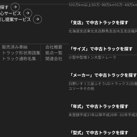
100万km以上
50万-99万km
10万-49万k
探す
心サービス
探し提案サービス
「支店」で中古トラックを探す
北海道支店
東北支店
群馬支店
埼玉支店
福
販売済み車輌
会社概要
「サイズ」で中古トラックを探す
トラック形状用語集
拠点一覧
小型
中型
増トン
大型
トレーラ
トラック通称名集
関連会社
「メーカー」で中古トラックを探す
日野
いすゞ
三菱ふそう
UDトラックス(日産
ユソーキ
その他
「年式」で中古トラックを探す
未登録
平成31年以降
平成26年-30年
平成2
「型式」で中古トラックを探す