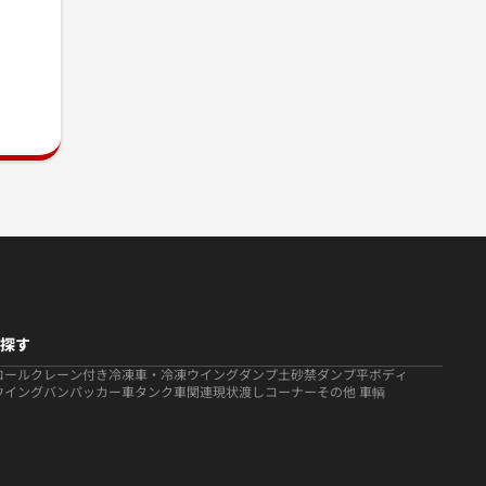
探す
ロール
クレーン付き
冷凍車・冷凍ウイング
ダンプ
土砂禁ダンプ
平ボディ
ウイング
バン
パッカー車
タンク車関連
現状渡しコーナー
その他 車輌