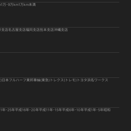
m
1万-9万km
1万km未満
井支店
名古屋支店
福岡支店
熊本支店
沖縄支店
)
日本フルハーフ
東邦車輛(東急)
トレクス(トレモ)
トヨタ
浜名ワークス
1年-25年
平成16年-20年
平成11年-15年
平成6年-10年
平成1年-5年
昭和