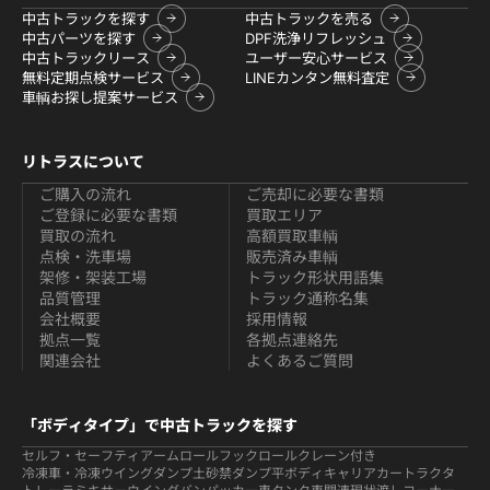
中古トラックを探す
中古トラックを売る
中古パーツを探す
DPF洗浄リフレッシュ
中古トラックリース
ユーザー安心サービス
無料定期点検サービス
LINEカンタン無料査定
車輌お探し提案サービス
リトラスについて
ご購入の流れ
ご売却に必要な書類
ご登録に必要な書類
買取エリア
買取の流れ
高額買取車輌
点検・洗車場
販売済み車輌
架修・架装工場
トラック形状用語集
品質管理
トラック通称名集
会社概要
採用情報
拠点一覧
各拠点連絡先
関連会社
よくあるご質問
「ボディタイプ」で中古トラックを探す
セルフ・セーフティ
アームロールフックロール
クレーン付き
冷凍車・冷凍ウイング
ダンプ
土砂禁ダンプ
平ボディ
キャリアカー
トラクタ