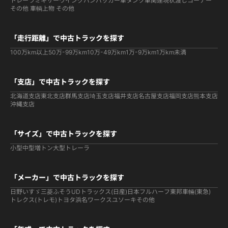
トレーラ
ミキサー
ウイング
バン
パッカー車
タンク車関連
現状渡しコーナー
その他 車輌
上物 その他
「走行距離」で中古トラックを探す
100万km以上
50万-99万km
10万-49万km
1万-9万km
1万km未満
「支店」で中古トラックを探す
北海道支店
東北支店
群馬支店
埼玉支店
福井支店
名古屋支店
福岡支店
熊本支店
沖縄支店
「サイズ」で中古トラックを探す
小型
中型
増トン
大型
トレーラ
「メーカー」で中古トラックを探す
日野
いすゞ
三菱ふそう
UDトラックス(日産)
日本フルハーフ
東邦車輛(東急)
トレクス(トレモ)
トヨタ
浜名ワークス
ユソーキ
その他