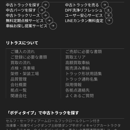
中古トラックを探す
中古トラックを売る
中古パーツを探す
DPF洗浄リフレッシュ
中古トラックリース
ユーザー安心サービス
無料定期点検サービス
LINEカンタン無料査定
車輌お探し提案サービス
リトラスについて
ご購入の流れ
ご売却に必要な書類
ご登録に必要な書類
買取エリア
買取の流れ
高額買取車輌
点検・洗車場
販売済み車輌
架修・架装工場
トラック形状用語集
品質管理
トラック通称名集
会社概要
採用情報
拠点一覧
各拠点連絡先
関連会社
よくあるご質問
「ボディタイプ」で中古トラックを探す
セルフ・セーフティ
アームロールフックロール
クレーン付き
冷凍車・冷凍ウイング
ダンプ
土砂禁ダンプ
平ボディ
キャリアカー
トラクタ