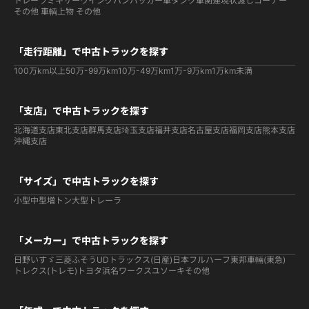
トレーラ
ミキサー
ウイング
バン
パッカー車
タンク車関連
現状渡しコーナー
その他 車輌
上物 その他
「走行距離」で中古トラックを探す
100万km以上
50万-99万km
10万-49万km
1万-9万km
1万km未満
「支店」で中古トラックを探す
北海道支店
東北支店
群馬支店
埼玉支店
福井支店
名古屋支店
福岡支店
熊本支店
沖縄支店
「サイズ」で中古トラックを探す
小型
中型
増トン
大型
トレーラ
「メーカー」で中古トラックを探す
日野
いすゞ
三菱ふそう
UDトラックス(日産)
日本フルハーフ
東邦車輛(東急)
トレクス(トレモ)
トヨタ
浜名ワークス
ユソーキ
その他