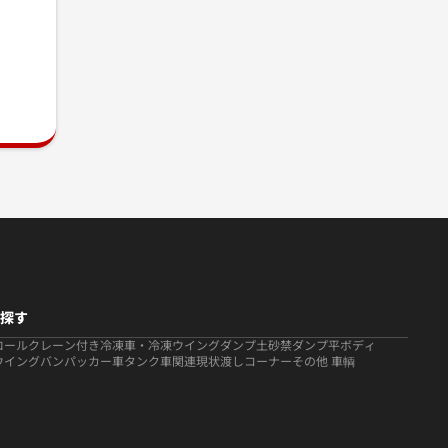
探す
ロール
クレーン付き
冷凍車・冷凍ウイング
ダンプ
土砂禁ダンプ
平ボディ
ウイング
バン
パッカー車
タンク車関連
現状渡しコーナー
その他 車輌