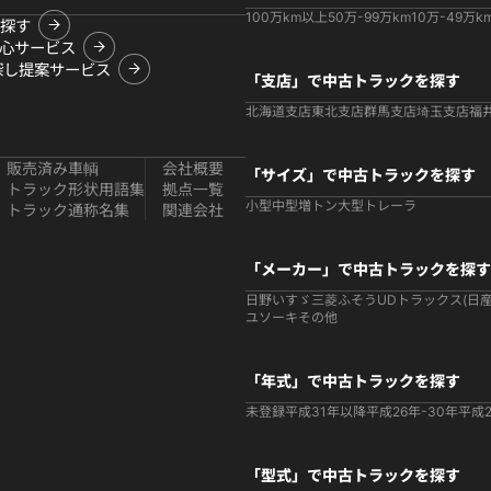
100万km以上
50万-99万km
10万-49万k
探す
心サービス
探し提案サービス
「支店」で中古トラックを探す
北海道支店
東北支店
群馬支店
埼玉支店
福
販売済み車輌
会社概要
「サイズ」で中古トラックを探す
トラック形状用語集
拠点一覧
小型
中型
増トン
大型
トレーラ
トラック通称名集
関連会社
「メーカー」で中古トラックを探す
日野
いすゞ
三菱ふそう
UDトラックス(日産
ユソーキ
その他
「年式」で中古トラックを探す
未登録
平成31年以降
平成26年-30年
平成2
「型式」で中古トラックを探す