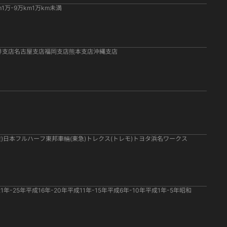
m
1万-9万km
1万km未満
井支店
名古屋支店
福岡支店
熊本支店
沖縄支店
)
日本フルハーフ
東邦車輛(東急)
トレクス(トレモ)
トヨタ
浜名ワークス
1年-25年
平成16年-20年
平成11年-15年
平成6年-10年
平成1年-5年
昭和