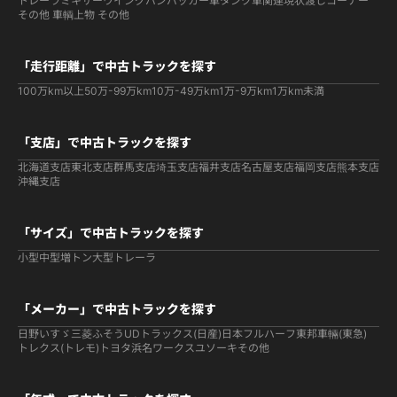
トレーラ
ミキサー
ウイング
バン
パッカー車
タンク車関連
現状渡しコーナー
その他 車輌
上物 その他
「走行距離」で中古トラックを探す
100万km以上
50万-99万km
10万-49万km
1万-9万km
1万km未満
「支店」で中古トラックを探す
北海道支店
東北支店
群馬支店
埼玉支店
福井支店
名古屋支店
福岡支店
熊本支店
沖縄支店
「サイズ」で中古トラックを探す
小型
中型
増トン
大型
トレーラ
「メーカー」で中古トラックを探す
日野
いすゞ
三菱ふそう
UDトラックス(日産)
日本フルハーフ
東邦車輛(東急)
トレクス(トレモ)
トヨタ
浜名ワークス
ユソーキ
その他