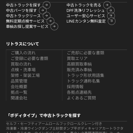
中古トラックを探す
中古トラックを売る
中古パーツを探す
DPF洗浄リフレッシュ
中古トラックリース
ユーザー安心サービス
無料定期点検サービス
LINEカンタン無料査定
車輌お探し提案サービス
リトラスについて
ご購入の流れ
ご売却に必要な書類
ご登録に必要な書類
買取エリア
買取の流れ
高額買取車輌
点検・洗車場
販売済み車輌
架修・架装工場
トラック形状用語集
品質管理
トラック通称名集
会社概要
採用情報
拠点一覧
各拠点連絡先
関連会社
よくあるご質問
「ボディタイプ」で中古トラックを探す
セルフ・セーフティ
アームロールフックロール
クレーン付き
冷凍車・冷凍ウイング
ダンプ
土砂禁ダンプ
平ボディ
キャリアカー
トラクタ