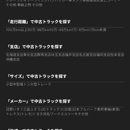
トレーラ
ミキサー
ウイング
バン
パッカー車
タンク車関連
現状渡しコーナー
その他 車輌
上物 その他
「走行距離」で中古トラックを探す
100万km以上
50万-99万km
10万-49万km
1万-9万km
1万km未満
「支店」で中古トラックを探す
北海道支店
東北支店
群馬支店
埼玉支店
福井支店
名古屋支店
福岡支店
熊本支店
沖縄支店
「サイズ」で中古トラックを探す
小型
中型
増トン
大型
トレーラ
「メーカー」で中古トラックを探す
日野
いすゞ
三菱ふそう
UDトラックス(日産)
日本フルハーフ
東邦車輛(東急)
トレクス(トレモ)
トヨタ
浜名ワークス
ユソーキ
その他