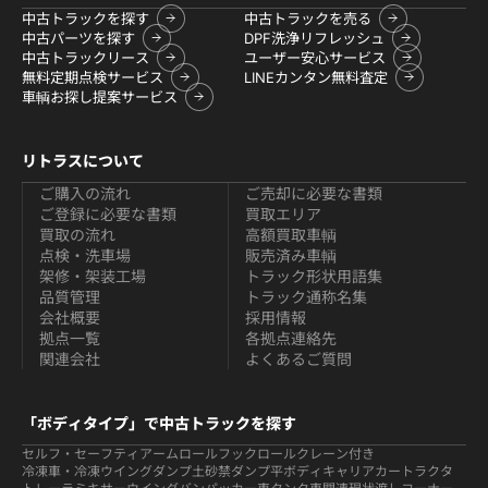
中古トラックを探す
中古トラックを売る
中古パーツを探す
DPF洗浄リフレッシュ
中古トラックリース
ユーザー安心サービス
無料定期点検サービス
LINEカンタン無料査定
車輌お探し提案サービス
リトラスについて
ご購入の流れ
ご売却に必要な書類
ご登録に必要な書類
買取エリア
買取の流れ
高額買取車輌
点検・洗車場
販売済み車輌
架修・架装工場
トラック形状用語集
品質管理
トラック通称名集
会社概要
採用情報
拠点一覧
各拠点連絡先
関連会社
よくあるご質問
「ボディタイプ」で中古トラックを探す
セルフ・セーフティ
アームロールフックロール
クレーン付き
冷凍車・冷凍ウイング
ダンプ
土砂禁ダンプ
平ボディ
キャリアカー
トラクタ