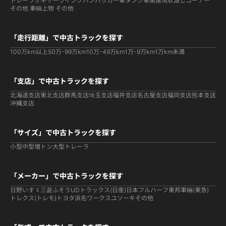
トレーラ
ミキサー
ウイング
バン
パッカー車
タンク車関連
現状渡しコーナー
その他 車輌
上物 その他
「走行距離」で中古トラックを探す
100万km以上
50万-99万km
10万-49万km
1万-9万km
1万km未満
「支店」で中古トラックを探す
北海道支店
東北支店
群馬支店
埼玉支店
福井支店
名古屋支店
福岡支店
熊本支店
沖縄支店
「サイズ」で中古トラックを探す
小型
中型
増トン
大型
トレーラ
「メーカー」で中古トラックを探す
日野
いすゞ
三菱ふそう
UDトラックス(日産)
日本フルハーフ
東邦車輛(東急)
トレクス(トレモ)
トヨタ
浜名ワークス
ユソーキ
その他