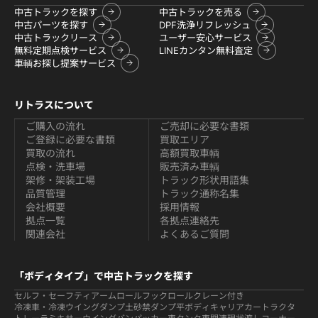
中古トラックを探す
中古トラックを売る
中古パーツを探す
DPF洗浄リフレッシュ
中古トラックリース
ユーザー安心サービス
無料定期点検サービス
LINEカンタン無料査定
車輌お探し提案サービス
リトラスについて
ご購入の流れ
ご売却に必要な書類
ご登録に必要な書類
買取エリア
買取の流れ
高額買取車輌
点検・洗車場
販売済み車輌
架修・架装工場
トラック形状用語集
品質管理
トラック通称名集
会社概要
採用情報
拠点一覧
各拠点連絡先
関連会社
よくあるご質問
「ボディタイプ」で中古トラックを探す
セルフ・セーフティ
アームロールフックロール
クレーン付き
冷凍車・冷凍ウイング
ダンプ
土砂禁ダンプ
平ボディ
キャリアカー
トラクタ