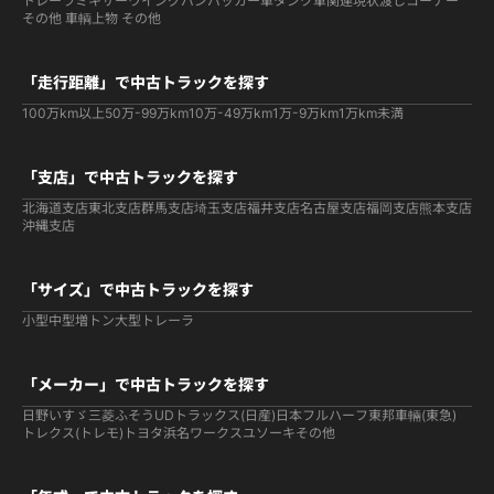
トレーラ
ミキサー
ウイング
バン
パッカー車
タンク車関連
現状渡しコーナー
その他 車輌
上物 その他
「走行距離」で中古トラックを探す
100万km以上
50万-99万km
10万-49万km
1万-9万km
1万km未満
「支店」で中古トラックを探す
北海道支店
東北支店
群馬支店
埼玉支店
福井支店
名古屋支店
福岡支店
熊本支店
沖縄支店
「サイズ」で中古トラックを探す
小型
中型
増トン
大型
トレーラ
「メーカー」で中古トラックを探す
日野
いすゞ
三菱ふそう
UDトラックス(日産)
日本フルハーフ
東邦車輛(東急)
トレクス(トレモ)
トヨタ
浜名ワークス
ユソーキ
その他