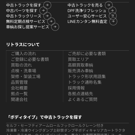
中古トラックを探す
中古トラックを売る
中古パーツを探す
DPF洗浄リフレッシュ
中古トラックリース
ユーザー安心サービス
無料定期点検サービス
LINEカンタン無料査定
車輌お探し提案サービス
リトラスについて
ご購入の流れ
ご売却に必要な書類
ご登録に必要な書類
買取エリア
買取の流れ
高額買取車輌
点検・洗車場
販売済み車輌
架修・架装工場
トラック形状用語集
品質管理
トラック通称名集
会社概要
採用情報
拠点一覧
各拠点連絡先
関連会社
よくあるご質問
「ボディタイプ」で中古トラックを探す
セルフ・セーフティ
アームロールフックロール
クレーン付き
冷凍車・冷凍ウイング
ダンプ
土砂禁ダンプ
平ボディ
キャリアカー
トラクタ