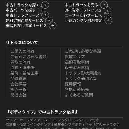
中古トラックを探す
中古トラックを売る
中古パーツを探す
DPF洗浄リフレッシュ
中古トラックリース
ユーザー安心サービス
無料定期点検サービス
LINEカンタン無料査定
車輌お探し提案サービス
リトラスについて
ご購入の流れ
ご売却に必要な書類
ご登録に必要な書類
買取エリア
買取の流れ
高額買取車輌
点検・洗車場
販売済み車輌
架修・架装工場
トラック形状用語集
品質管理
トラック通称名集
会社概要
採用情報
拠点一覧
各拠点連絡先
関連会社
よくあるご質問
「ボディタイプ」で中古トラックを探す
セルフ・セーフティ
アームロールフックロール
クレーン付き
冷凍車・冷凍ウイング
ダンプ
土砂禁ダンプ
平ボディ
キャリアカー
トラクタ