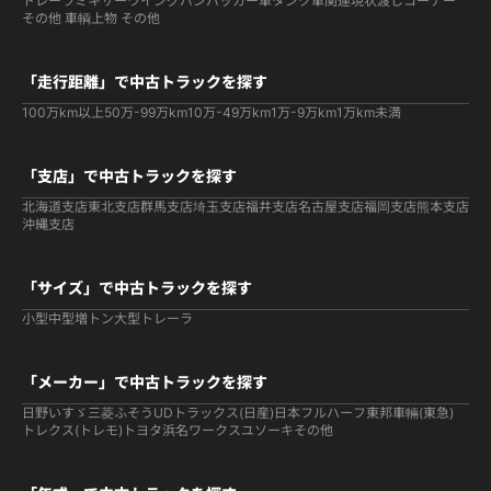
トレーラ
ミキサー
ウイング
バン
パッカー車
タンク車関連
現状渡しコーナー
その他 車輌
上物 その他
「走行距離」で中古トラックを探す
100万km以上
50万-99万km
10万-49万km
1万-9万km
1万km未満
「支店」で中古トラックを探す
北海道支店
東北支店
群馬支店
埼玉支店
福井支店
名古屋支店
福岡支店
熊本支店
沖縄支店
「サイズ」で中古トラックを探す
小型
中型
増トン
大型
トレーラ
「メーカー」で中古トラックを探す
日野
いすゞ
三菱ふそう
UDトラックス(日産)
日本フルハーフ
東邦車輛(東急)
トレクス(トレモ)
トヨタ
浜名ワークス
ユソーキ
その他