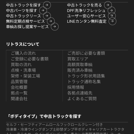
中古トラックを探す
中古トラックを売る
中古パーツを探す
DPF洗浄リフレッシュ
中古トラックリース
ユーザー安心サービス
無料定期点検サービス
LINEカンタン無料査定
車輌お探し提案サービス
リトラスについて
ご購入の流れ
ご売却に必要な書類
ご登録に必要な書類
買取エリア
買取の流れ
高額買取車輌
点検・洗車場
販売済み車輌
架修・架装工場
トラック形状用語集
品質管理
トラック通称名集
会社概要
採用情報
拠点一覧
各拠点連絡先
関連会社
よくあるご質問
「ボディタイプ」で中古トラックを探す
セルフ・セーフティ
アームロールフックロール
クレーン付き
冷凍車・冷凍ウイング
ダンプ
土砂禁ダンプ
平ボディ
キャリアカー
トラクタ