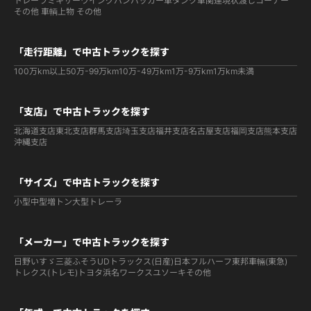
トレーラ
ミキサー
ウイング
バン
パッカー車
タンク車関連
現状渡しコーナー
その他 車輌
上物 その他
「走行距離」で中古トラックを探す
100万km以上
50万-99万km
10万-49万km
1万-9万km
1万km未満
「支店」で中古トラックを探す
北海道支店
東北支店
群馬支店
埼玉支店
福井支店
名古屋支店
福岡支店
熊本支店
沖縄支店
「サイズ」で中古トラックを探す
小型
中型
増トン
大型
トレーラ
「メーカー」で中古トラックを探す
日野
いすゞ
三菱ふそう
UDトラックス(日産)
日本フルハーフ
東邦車輛(東急)
トレクス(トレモ)
トヨタ
浜名ワークス
ユソーキ
その他