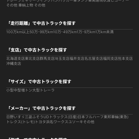
トレーラ
ミキサー
ウイング
バン
パッカー車
タンク車関連
現状渡しコーナー
その他 車輌
上物 その他
「走行距離」で中古トラックを探す
100万km以上
50万-99万km
10万-49万km
1万-9万km
1万km未満
「支店」で中古トラックを探す
北海道支店
東北支店
群馬支店
埼玉支店
福井支店
名古屋支店
福岡支店
熊本支店
沖縄支店
「サイズ」で中古トラックを探す
小型
中型
増トン
大型
トレーラ
「メーカー」で中古トラックを探す
日野
いすゞ
三菱ふそう
UDトラックス(日産)
日本フルハーフ
東邦車輛(東急)
トレクス(トレモ)
トヨタ
浜名ワークス
ユソーキ
その他