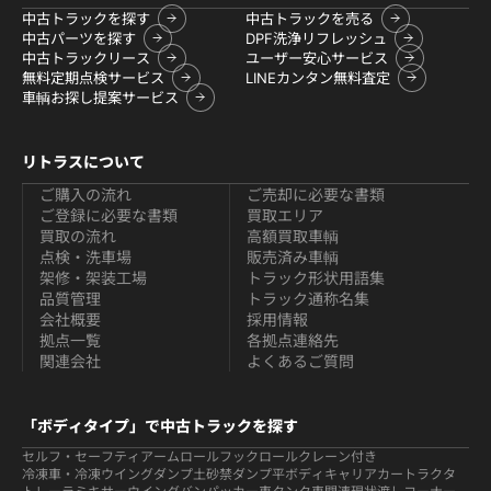
中古トラックを探す
中古トラックを売る
中古パーツを探す
DPF洗浄リフレッシュ
中古トラックリース
ユーザー安心サービス
無料定期点検サービス
LINEカンタン無料査定
車輌お探し提案サービス
リトラスについて
ご購入の流れ
ご売却に必要な書類
ご登録に必要な書類
買取エリア
買取の流れ
高額買取車輌
点検・洗車場
販売済み車輌
架修・架装工場
トラック形状用語集
品質管理
トラック通称名集
会社概要
採用情報
拠点一覧
各拠点連絡先
関連会社
よくあるご質問
「ボディタイプ」で中古トラックを探す
セルフ・セーフティ
アームロールフックロール
クレーン付き
冷凍車・冷凍ウイング
ダンプ
土砂禁ダンプ
平ボディ
キャリアカー
トラクタ