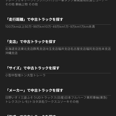
トレーラ
ミキサー
ウイング
バン
パッカー車
タンク車関連
現状渡しコーナー
その他 車輌
上物 その他
「走行距離」で中古トラックを探す
100万km以上
50万-99万km
10万-49万km
1万-9万km
1万km未満
「支店」で中古トラックを探す
北海道支店
東北支店
群馬支店
埼玉支店
福井支店
名古屋支店
福岡支店
熊本支店
沖縄支店
「サイズ」で中古トラックを探す
小型
中型
増トン
大型
トレーラ
「メーカー」で中古トラックを探す
日野
いすゞ
三菱ふそう
UDトラックス(日産)
日本フルハーフ
東邦車輛(東急)
トレクス(トレモ)
トヨタ
浜名ワークス
ユソーキ
その他