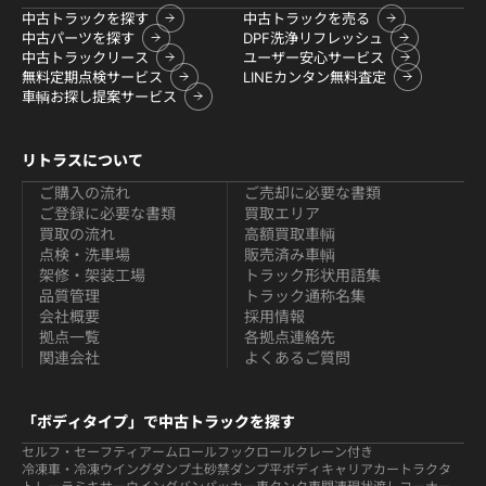
中古トラックを探す
中古トラックを売る
中古パーツを探す
DPF洗浄リフレッシュ
中古トラックリース
ユーザー安心サービス
無料定期点検サービス
LINEカンタン無料査定
車輌お探し提案サービス
リトラスについて
ご購入の流れ
ご売却に必要な書類
ご登録に必要な書類
買取エリア
買取の流れ
高額買取車輌
点検・洗車場
販売済み車輌
架修・架装工場
トラック形状用語集
品質管理
トラック通称名集
会社概要
採用情報
拠点一覧
各拠点連絡先
関連会社
よくあるご質問
「ボディタイプ」で中古トラックを探す
セルフ・セーフティ
アームロールフックロール
クレーン付き
冷凍車・冷凍ウイング
ダンプ
土砂禁ダンプ
平ボディ
キャリアカー
トラクタ