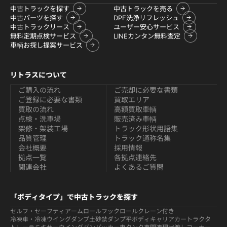
中古トラックを探す
中古トラックを売る
中古パーツを探す
DPF洗浄リフレッシュ
中古トラックリース
ユーザー安心サービス
無料定期点検サービス
LINEカンタン無料査定
車輌お探し提案サービス
リトラスについて
ご購入の流れ
ご売却に必要な書類
ご登録に必要な書類
買取エリア
買取の流れ
高額買取車輌
点検・洗車場
販売済み車輌
架修・架装工場
トラック形状用語集
品質管理
トラック通称名集
会社概要
採用情報
拠点一覧
各拠点連絡先
関連会社
よくあるご質問
「ボディタイプ」で中古トラックを探す
セルフ・セーフティ
アームロールフックロール
クレーン付き
冷凍車・冷凍ウイング
ダンプ
土砂禁ダンプ
平ボディ
キャリアカー
トラクタ