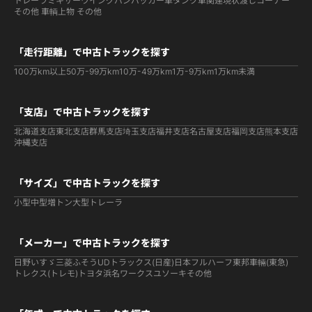
トレーラ
ミキサー
ウイング
バン
パッカー車
タンク車関連
現状渡しコーナー
その他 車輌
上物 その他
「走行距離」で中古トラックを探す
100万km以上
50万-99万km
10万-49万km
1万-9万km
1万km未満
「支店」で中古トラックを探す
北海道支店
東北支店
群馬支店
埼玉支店
福井支店
名古屋支店
福岡支店
熊本支店
沖縄支店
「サイズ」で中古トラックを探す
小型
中型
増トン
大型
トレーラ
「メーカー」で中古トラックを探す
日野
いすゞ
三菱ふそう
UDトラックス(日産)
日本フルハーフ
東邦車輛(東急)
トレクス(トレモ)
トヨタ
浜名ワークス
ユソーキ
その他