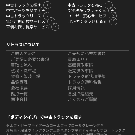
中古トラックを探す
中古トラックを売る
中古パーツを探す
DPF洗浄リフレッシュ
中古トラックリース
ユーザー安心サービス
無料定期点検サービス
LINEカンタン無料査定
車輌お探し提案サービス
リトラスについて
ご購入の流れ
ご売却に必要な書類
ご登録に必要な書類
買取エリア
買取の流れ
高額買取車輌
点検・洗車場
販売済み車輌
架修・架装工場
トラック形状用語集
品質管理
トラック通称名集
会社概要
採用情報
拠点一覧
各拠点連絡先
関連会社
よくあるご質問
「ボディタイプ」で中古トラックを探す
セルフ・セーフティ
アームロールフックロール
クレーン付き
冷凍車・冷凍ウイング
ダンプ
土砂禁ダンプ
平ボディ
キャリアカー
トラクタ