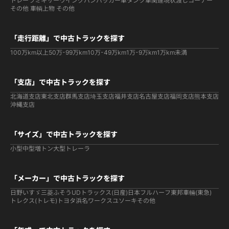
トレーラ
ミキサー
ウイング
バン
パッカー車
タンク車関連
現状渡しコーナー
その他 車輌
上物 その他
「走行距離」で中古トラックを探す
100万km以上
50万-99万km
10万-49万km
1万-9万km
1万km未満
「支店」で中古トラックを探す
北海道支店
東北支店
群馬支店
埼玉支店
福井支店
名古屋支店
福岡支店
熊本支店
沖縄支店
「サイズ」で中古トラックを探す
小型
中型
増トン
大型
トレーラ
「メーカー」で中古トラックを探す
日野
いすゞ
三菱ふそう
UDトラックス(日産)
日本フルハーフ
東邦車輛(東急)
トレクス(トレモ)
トヨタ
浜名ワークス
ユソーキ
その他