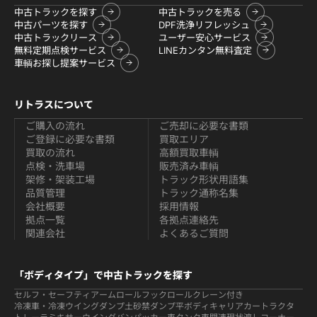
中古トラックを探す
中古トラックを売る
中古パーツを探す
DPF洗浄リフレッシュ
中古トラックリース
ユーザー安心サービス
無料定期点検サービス
LINEカンタン無料査定
車輌お探し提案サービス
リトラスについて
ご購入の流れ
ご売却に必要な書類
ご登録に必要な書類
買取エリア
買取の流れ
高額買取車輌
点検・洗車場
販売済み車輌
架修・架装工場
トラック形状用語集
品質管理
トラック通称名集
会社概要
採用情報
拠点一覧
各拠点連絡先
関連会社
よくあるご質問
「ボディタイプ」で中古トラックを探す
セルフ・セーフティ
アームロールフックロール
クレーン付き
冷凍車・冷凍ウイング
ダンプ
土砂禁ダンプ
平ボディ
キャリアカー
トラクタ