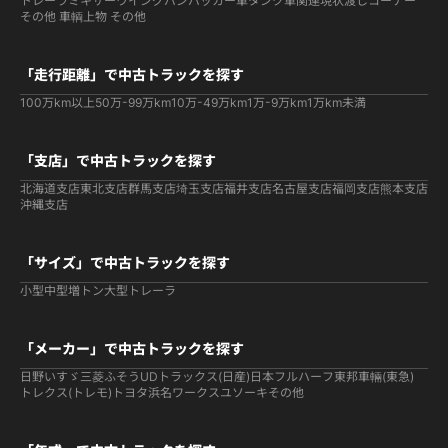
トレーラ
ミキサー
ウイング
バン
パッカー車
タンク車関連
現状渡しコーナー
その他 車輌
上物 その他
「走行距離」で中古トラックを探す
100万km以上
50万-99万km
10万-49万km
1万-9万km
1万km未満
「支店」で中古トラックを探す
北海道支店
東北支店
群馬支店
埼玉支店
福井支店
名古屋支店
福岡支店
熊本支店
沖縄支店
「サイズ」で中古トラックを探す
小型
中型
増トン
大型
トレーラ
「メーカー」で中古トラックを探す
日野
いすゞ
三菱ふそう
UDトラックス(日産)
日本フルハーフ
東邦車輛(東急)
トレクス(トレモ)
トヨタ
浜名ワークス
ユソーキ
その他