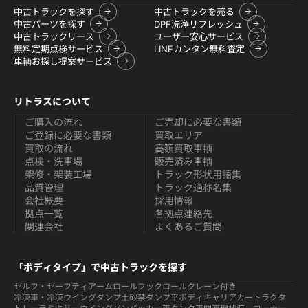
中古トラックを探す
中古トラックを売る
中古パーツを探す
DPF洗浄リフレッシュ
中古トラックリース
ユーザー安心サービス
無料定期点検サービス
LINEカンタン無料査定
車輌お探し提案サービス
リトラスについて
ご購入の流れ
ご売却に必要な書類
ご登録に必要な書類
買取エリア
買取の流れ
高額買取車輌
点検・洗車場
販売済み車輌
架修・架装工場
トラック形状用語集
品質管理
トラック通称名集
会社概要
採用情報
拠点一覧
各拠点連絡先
関連会社
よくあるご質問
「ボディタイプ」で中古トラックを探す
セルフ・セーフティ
アームロールフックロール
クレーン付き
冷凍車・冷凍ウイング
ダンプ
土砂禁ダンプ
平ボディ
キャリアカー
トラクタ