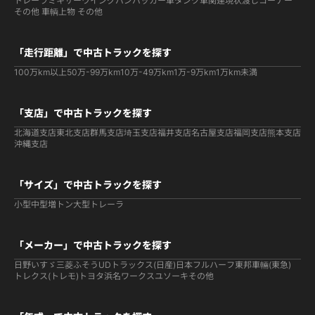
トレーラ
ミキサー
ウイング
バン
パッカー車
タンク車関連
現状渡しコーナー
その他 車輌
上物 その他
「走行距離」で中古トラックを探す
100万km以上
50万-99万km
10万-49万km
1万-9万km
1万km未満
「支店」で中古トラックを探す
北海道支店
東北支店
群馬支店
埼玉支店
福井支店
名古屋支店
福岡支店
熊本支店
沖縄支店
「サイズ」で中古トラックを探す
小型
中型
増トン
大型
トレーラ
「メーカー」で中古トラックを探す
日野
いすゞ
三菱ふそう
UDトラックス(日産)
日本フルハーフ
東邦車輛(東急)
トレクス(トレモ)
トヨタ
浜名ワークス
ユソーキ
その他