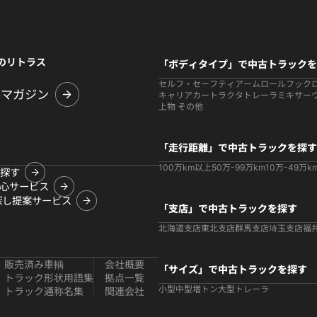
のリトラス
「ボディタイプ」で中古トラックを
セルフ・セーフティ
アームロールフック
ルマガジン
キャリアカー
トラクタ
トレーラ
ミキサー
上物 その他
「走行距離」で中古トラックを探す
100万km以上
50万-99万km
10万-49万k
探す
心サービス
探し提案サービス
「支店」で中古トラックを探す
北海道支店
東北支店
群馬支店
埼玉支店
福
販売済み車輌
会社概要
「サイズ」で中古トラックを探す
トラック形状用語集
拠点一覧
小型
中型
増トン
大型
トレーラ
トラック通称名集
関連会社