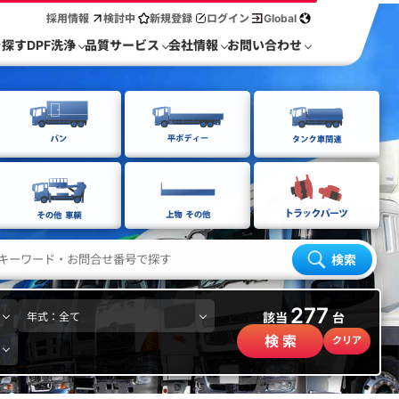
採用情報
検討中
新規登録
ログイン
Global
を探す
DPF洗浄
品質サービス
会社情報
お問い合わせ
検索
277
該当
台
検 索
クリア