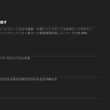
探す
ロール
クレーン付き
冷凍車・冷凍ウイング
ダンプ
土砂禁ダンプ
平ボディ
ウイング
バン
パッカー車
タンク車関連
現状渡しコーナー
その他 車輌
m
1万-9万km
1万km未満
井支店
名古屋支店
福岡支店
熊本支店
沖縄支店