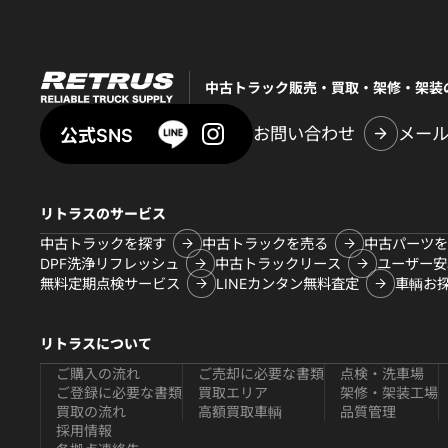
中古トラック販売・買取・架修・架装
お問い合わせ
メー
公式SNS
リトラスのサービス
中古トラックを探す
中古トラックを売る
中古パーツを
DPF洗浄リフレッシュ
中古トラックリース
ユーザー安
無料定期点検サービス
LINEカンタン無料査定
車輌お
リトラスについて
ご購入の流れ
ご売却に必要な書類
点検・洗車場
ご登録に必要な書類
買取エリア
架修・架装工場
買取の流れ
高額買取車輌
品質管理
採用情報