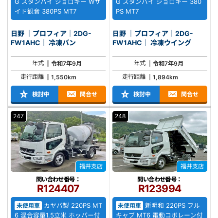
G スタンバイ ジョロキー Wサ
G スタンバイ ジョロキー 380
イド観音 380PS MT7
PS MT7
日野 ｜プロフィア｜2DG-
日野 ｜プロフィア｜2DG-
FW1AHC｜ 冷凍バン
FW1AHC｜ 冷凍ウイング
年式
年式
令和7年9月
令和7年9月
走行距離
走行距離
1,550km
1,894km
検討中
問合せ
検討中
問合せ
247
248
福井支店
福井支店
問い合わせ番号：
問い合わせ番号：
R124407
R123994
カヤバ製 220PS MT
新明和 220PS フル
未使用車
未使用車
6 混合容量1.5立米 ホッパー付
キャブ MT6 電動コボレーン付