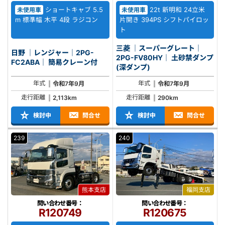
ショートキャブ 5.5
22t 新明和 24立米
未使用車
未使用車
m 標準幅 木平 4段 ラジコン
片開き 394PS シフトパイロッ
ト
三菱 ｜スーパーグレート｜
日野 ｜レンジャー｜2PG-
2PG-FV80HY｜ 土砂禁ダンプ
FC2ABA｜ 簡易クレーン付
(深ダンプ)
年式
年式
令和7年9月
令和7年9月
走行距離
走行距離
2,113km
290km
検討中
問合せ
検討中
問合せ
239
240
熊本支店
福岡支店
問い合わせ番号：
問い合わせ番号：
R120749
R120675