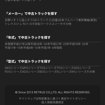
「メーカー」で中古トラックを探す
日野
いすゞ
三菱ふそう
UDトラックス(日産)
日本フルハーフ
東邦車輛(東急)
トレクス(トレモ)
トヨタ
浜名ワークス
ユソーキ
その他
「年式」で中古トラックを探す
未登録
平成31年以降
平成26年-30年
平成21年-25年
平成16年-20年
平成11年-15年
平成6年-10年
平成1年-5年
昭和
「型式」で中古トラックを探す
QKGシリーズ
QPGシリーズ
TKGシリーズ
TPGシリーズ
SKGシリーズ
PDGシリーズ
ADGシリーズ
BDGシリーズ
KLシリーズ
KKシリーズ
その他
© Since 2013 RETRUS CO.,LTD. ALL RIGHTS RESERVED.
サイトマップ
古物営業法に基づく表記
サイトポリシー
個人情報保護規定