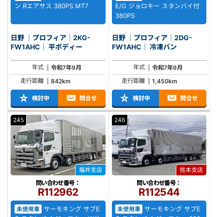
ン Rエアサス 380PS MT7
E/G ジョロキー スタンバイ付
380PS
日野 ｜プロフィア｜2KG-
日野 ｜プロフィア｜2DG-
FW1AHC｜ 平ボディー
FW1AHC｜ 冷凍バン
年式
年式
令和7年9月
令和7年9月
走行距離
走行距離
842km
1,450km
検討中
問合せ
検討中
問合せ
245
246
福井支店
熊本支店
問い合わせ番号：
問い合わせ番号：
R112962
R112544
サーモキング サブE
サーモキング サブE
未使用車
未使用車