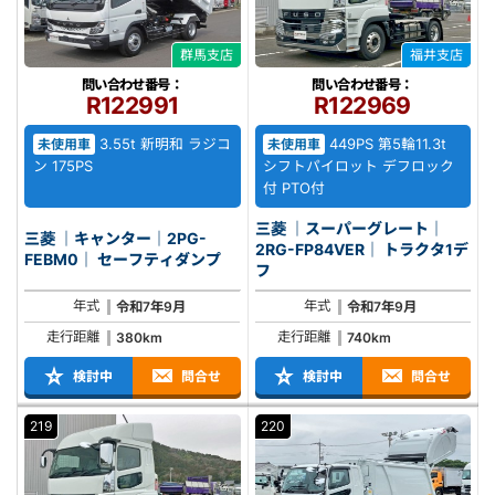
群馬支店
福井支店
問い合わせ番号：
問い合わせ番号：
R122991
R122969
3.55t 新明和 ラジコ
449PS 第5輪11.3t
未使用車
未使用車
ン 175PS
シフトパイロット デフロック
付 PTO付
三菱 ｜スーパーグレート｜
三菱 ｜キャンター｜2PG-
2RG-FP84VER｜ トラクタ1デ
FEBM0｜ セーフティダンプ
フ
年式
年式
令和7年9月
令和7年9月
走行距離
走行距離
380km
740km
検討中
問合せ
検討中
問合せ
219
220