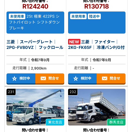
問い合わせ番号：
問い合わせ番号：
R124240
R130718
25t 極東 422PS シ
未使用車
未使用車
陸送中
フトパイロット シフトダウン
ブレーキ
三菱 ｜スーパーグレート｜
NEW
三菱 ｜ファイター｜
2PG-FV80VZ｜ フックロール
2KG-FK65F｜ 冷凍バンP/G付
年式
年式
令和7年9月
令和7年9月
走行距離
走行距離
2,900km
-
検討中
問合せ
検討中
問合せ
231
232
東北支店
群馬支店
問い合わせ番号：
問い合わせ番号：