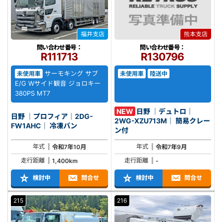
福井支店
熊本支店
問い合わせ番号：
問い合わせ番号：
R111713
R130796
サーモキング サブ
未使用車
未使用車
陸送中
E/G Wサイド観音 ジョロキー
380PS MT7
NEW
日野 ｜デュトロ｜
日野 ｜プロフィア｜2DG-
2WG-XZU713M｜ 簡易クレー
FW1AHC｜ 冷凍バン
ン付
年式
年式
令和7年10月
令和7年9月
走行距離
走行距離
1,400km
-
検討中
問合せ
検討中
問合せ
215
216