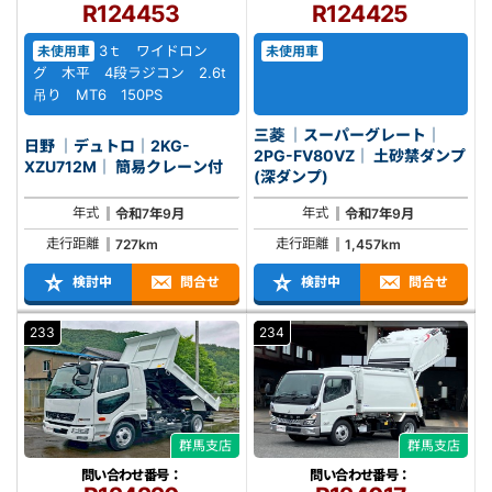
R124453
R124425
3ｔ ワイドロン
未使用車
未使用車
グ 木平 4段ラジコン 2.6t
吊り MT6 150PS
三菱 ｜スーパーグレート｜
日野 ｜デュトロ｜2KG-
2PG-FV80VZ｜ 土砂禁ダンプ
XZU712M｜ 簡易クレーン付
(深ダンプ)
年式
年式
令和7年9月
令和7年9月
走行距離
走行距離
727km
1,457km
検討中
問合せ
検討中
問合せ
233
234
群馬支店
群馬支店
問い合わせ番号：
問い合わせ番号：