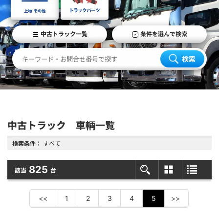
中古トラック一覧
条件を選んで検索
検索
中古トラック 車輌一覧
検索条件：
すべて
825
該当
台
<<
1
2
3
4
5
>>