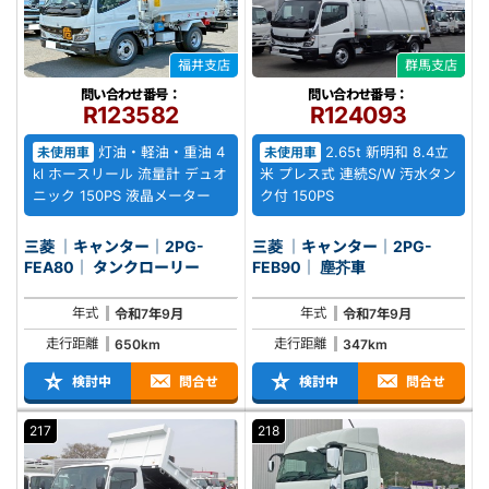
福井支店
群馬支店
問い合わせ番号：
問い合わせ番号：
R123582
R124093
灯油・軽油・重油 4
2.65t 新明和 8.4立
未使用車
未使用車
kl ホースリール 流量計 デュオ
米 プレス式 連続S/W 汚水タン
ニック 150PS 液晶メーター
ク付 150PS
三菱 ｜キャンター｜2PG-
三菱 ｜キャンター｜2PG-
FEA80｜ タンクローリー
FEB90｜ 塵芥車
年式
年式
令和7年9月
令和7年9月
走行距離
走行距離
650km
347km
検討中
問合せ
検討中
問合せ
217
218