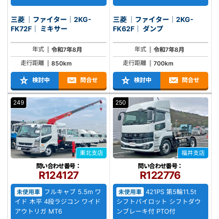
三菱 ｜ファイター｜2KG-
三菱 ｜ファイター｜2KG-
FK72F｜ ミキサー
FK62F｜ ダンプ
年式
年式
令和7年8月
令和7年8月
走行距離
走行距離
850km
700km
検討中
問合せ
検討中
問合せ
249
250
東北支店
福井支店
問い合わせ番号：
問い合わせ番号：
R124127
R122776
フルキャブ 5.5m ワ
421PS 第5輪11.5t
未使用車
未使用車
イド 木平 4段ラジコン ワイド
シフトパイロット シフトダウ
アウトリガ MT6
ンブレーキ付 PTO付