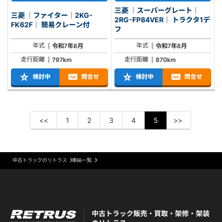
三菱 ｜スーパーグレート｜
三菱 ｜ファイター｜2KG-
2RG-FP84VER｜ トラクタ1デ
FK62F｜ 簡易クレーン付
フ
年式
年式
令和7年8月
令和7年8月
走行距離
走行距離
797km
870km
検討中
問合せ
検討中
問合せ
<<
1
2
3
4
5
>>
中古トラックのリトラス
車輌一覧
中古トラック販売・買取・架修・架装