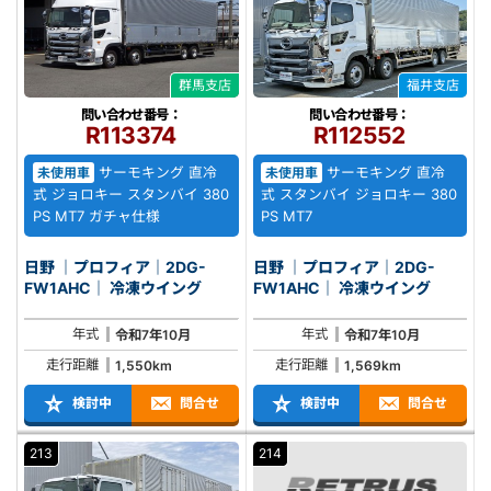
群馬支店
福井支店
問い合わせ番号：
問い合わせ番号：
R113374
R112552
サーモキング 直冷
サーモキング 直冷
未使用車
未使用車
式 ジョロキー スタンバイ 380
式 スタンバイ ジョロキー 380
PS MT7 ガチャ仕様
PS MT7
日野 ｜プロフィア｜2DG-
日野 ｜プロフィア｜2DG-
FW1AHC｜ 冷凍ウイング
FW1AHC｜ 冷凍ウイング
年式
年式
令和7年10月
令和7年10月
走行距離
走行距離
1,550km
1,569km
検討中
問合せ
検討中
問合せ
213
214