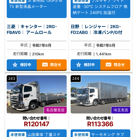
3t 新明和 150PS M
フルキャブ ワイド
未使用車
未使用車
T5 新型液晶メーター
菱重 -30℃ システムフロア 格
納ゲート 240PS 加温付
三菱 ｜キャンター｜2RG-
日野 ｜レンジャー｜2KG-
FBAV0｜ アームロール
FD2ABG｜ 冷凍バンP/G付
年式
年式
令和7年9月
令和7年9月
走行距離
走行距離
210km
1,441km
検討中
問合せ
検討中
問合せ
243
244
名古屋支店
埼玉支店
問い合わせ番号：
問い合わせ番号：
R120147
R113366
山田車体 丁番ステ
サーモキング サブ
未使用車
未使用車