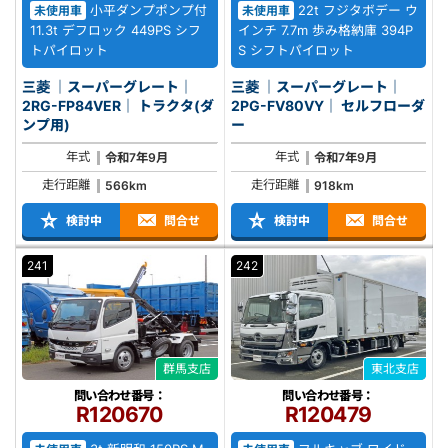
小平ダンプポンプ付
22t フジタボデー ウ
未使用車
未使用車
11.3t デフロック 449PS シフ
インチ 7.7m 歩み格納庫 394P
トパイロット
S シフトパイロット
三菱 ｜スーパーグレート｜
三菱 ｜スーパーグレート｜
2RG-FP84VER｜ トラクタ(ダ
2PG-FV80VY｜ セルフローダ
ンプ用)
ー
年式
年式
令和7年9月
令和7年9月
走行距離
走行距離
566km
918km
検討中
問合せ
検討中
問合せ
241
242
群馬支店
東北支店
問い合わせ番号：
問い合わせ番号：
R120670
R120479