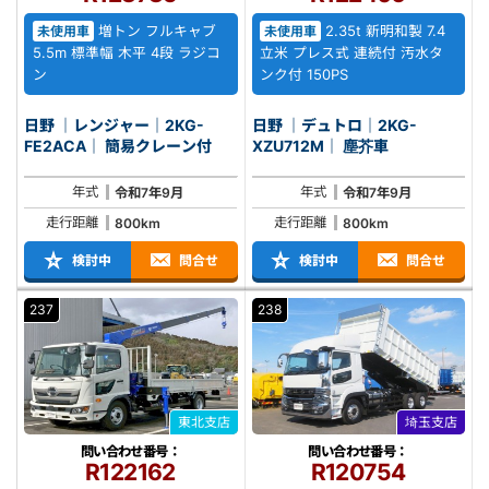
増トン フルキャブ
2.35t 新明和製 7.4
未使用車
未使用車
5.5m 標準幅 木平 4段 ラジコ
立米 プレス式 連続付 汚水タ
ン
ンク付 150PS
日野 ｜レンジャー｜2KG-
日野 ｜デュトロ｜2KG-
FE2ACA｜ 簡易クレーン付
XZU712M｜ 塵芥車
年式
年式
令和7年9月
令和7年9月
走行距離
走行距離
800km
800km
検討中
問合せ
検討中
問合せ
237
238
東北支店
埼玉支店
問い合わせ番号：
問い合わせ番号：
R122162
R120754