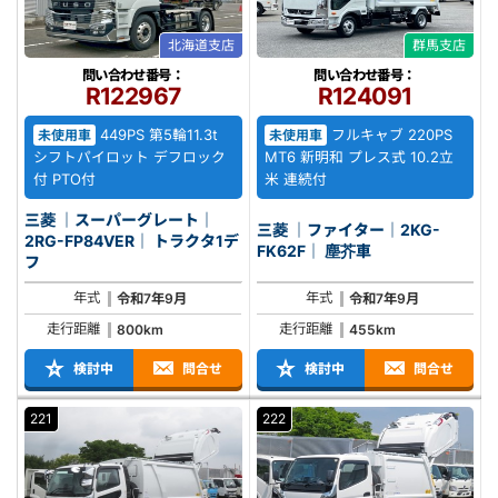
北海道支店
群馬支店
問い合わせ番号：
問い合わせ番号：
R122967
R124091
449PS 第5輪11.3t
フルキャブ 220PS
未使用車
未使用車
シフトパイロット デフロック
MT6 新明和 プレス式 10.2立
付 PTO付
米 連続付
三菱 ｜スーパーグレート｜
三菱 ｜ファイター｜2KG-
2RG-FP84VER｜ トラクタ1デ
FK62F｜ 塵芥車
フ
年式
年式
令和7年9月
令和7年9月
走行距離
走行距離
800km
455km
検討中
問合せ
検討中
問合せ
221
222