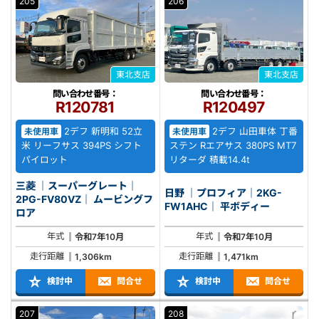
205
206
東北支店
東北支店
問い合わせ番号：
問い合わせ番号：
R120781
R120497
2デフ 新明和 52立
2デフ 山田車体 丁番
未使用車
未使用車
米 リーフサス 394PS シフト
ステン Rエアサス 380PS MT7
パイロット
リターダ 積載14.4t
三菱 ｜スーパーグレート｜
日野 ｜プロフィア｜2KG-
2PG-FV80VZ｜ ムービングフ
FW1AHC｜ 平ボディー
ロア
年式
年式
令和7年10月
令和7年10月
走行距離
走行距離
1,306km
1,471km
検討中
問合せ
検討中
問合せ
207
208