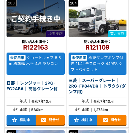
203
204
ご契約
手続き中
埼玉支店
東北支店
問い合わせ番号：
問い合わせ番号：
R122163
R121109
ショートキャブ 5.5
極東ダンプポンプ付
未使用車
未使用車
m 標準幅 木平 4段 ラジコン
き 11.4t デフロック 449PS シ
フトパイロット
三菱 ｜スーパーグレート｜
日野 ｜レンジャー｜2PG-
2RG-FP84VDR｜ トラクタ(ダ
FC2ABA｜ 簡易クレーン付
ンプ用)
年式
年式
令和7年10月
令和7年10月
走行距離
走行距離
580km
1,273km
検討中
問合せ
検討中
問合せ