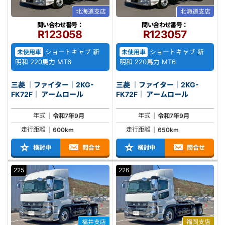
北海道支店
北海道支店
問い合わせ番号：
問い合わせ番号：
R123058
R123057
ショートキャブ 新
ショートキャブ 新
未使用車
未使用車
明和 220馬力 MT6
明和 220馬力 MT6
三菱 ｜ファイター｜2KG-
三菱 ｜ファイター｜2KG-
FK72F｜ アームロール
FK72F｜ アームロール
年式
年式
令和7年9月
令和7年9月
走行距離
走行距離
600km
650km
検討中
問合せ
検討中
問合せ
225
226
福井支店
福岡支店