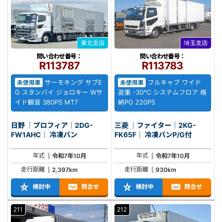
東北支店
埼玉支店
問い合わせ番号：
問い合わせ番号：
R113787
R113783
サーモキング サブE
フルキャブ ワイド
未使用車
未使用車
G スタンバイ ジョロキー Wサ
菱重 -30℃ システムフロア 格
イド観音 380PS MT7
納PG 220PS
日野 ｜プロフィア｜2DG-
三菱 ｜ファイター｜2KG-
FW1AHC｜ 冷凍バン
FK65F｜ 冷凍バンP/G付
年式
年式
令和7年10月
令和7年10月
走行距離
走行距離
2,397km
930km
検討中
問合せ
検討中
問合せ
211
212