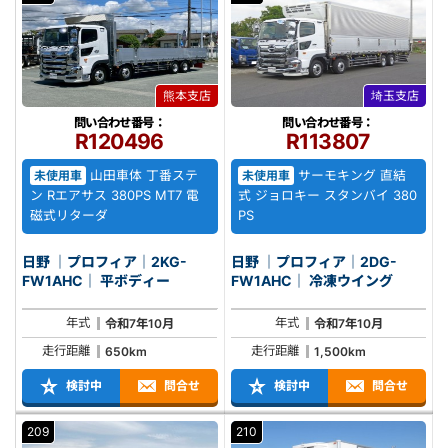
熊本支店
埼玉支店
問い合わせ番号：
問い合わせ番号：
R120496
R113807
山田車体 丁番ステ
サーモキング 直結
未使用車
未使用車
ン Rエアサス 380PS MT7 電
式 ジョロキー スタンバイ 380
磁式リターダ
PS
日野 ｜プロフィア｜2KG-
日野 ｜プロフィア｜2DG-
FW1AHC｜ 平ボディー
FW1AHC｜ 冷凍ウイング
年式
年式
令和7年10月
令和7年10月
走行距離
走行距離
650km
1,500km
検討中
問合せ
検討中
問合せ
209
210