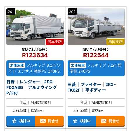
201
202
熊本支店
福岡支店
問い合わせ番号：
問い合わせ番号：
R123634
R122544
フルキャブ 6.2m ワ
フルキャブ 6.2m 標
未使用車
未使用車
イド エアサス 格納PG 240PS
準幅 240PS
日野 ｜レンジャー｜2PG-
三菱 ｜ファイター｜2KG-
FD2ABG｜ アルミウイング
FK62F｜ 平ボディー
P/G付
年式
年式
令和7年10月
令和7年10月
走行距離
走行距離
528km
677km
検討中
問合せ
検討中
問合せ