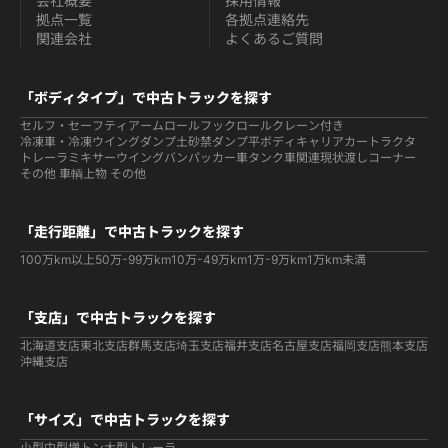
会社概要
採用情報
拠点一覧
各拠点連絡先
関連会社
よくあるご質問
「ボディタイプ」で中古トラックを探す
セルフ・セーフティ
アームロールフックロール
クレーン付き
冷凍車・冷凍ウイング
ダンプ
土砂禁ダンプ
平ボディ
キャリアカー
トラクタ
トレーラ
ミキサー
ウイング
バン
パッカー車
タンク車関連
現状渡しコーナー
その他 車輌
上物 その他
「走行距離」で中古トラックを探す
100万km以上
50万-99万km
10万-49万km
1万-9万km
1万km未満
「支店」で中古トラックを探す
北海道支店
東北支店
群馬支店
埼玉支店
福井支店
名古屋支店
福岡支店
熊本支店
沖縄支店
「サイズ」で中古トラックを探す
小型
中型
増トン
大型
トレーラ