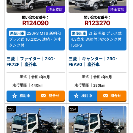
埼玉支店
埼玉支店
問い合わせ番号：
問い合わせ番号：
R124090
R123270
220PS MT6 新明和
2t 新明和 プレス式
未使用車
未使用車
プレス式 10.2立米 連続・汚水
4.3立米 連続付 汚水タンク付
タンク付
150PS
三菱 ｜ファイター｜2KG-
三菱 ｜キャンター｜2RG-
FK72F｜ 塵芥車
FEAV0｜ 塵芥車
年式
年式
令和7年9月
令和7年9月
走行距離
走行距離
440km
280km
検討中
問合せ
検討中
問合せ
223
224