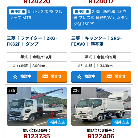
R124220
R124017
新明和 220PS フル
2.35t 新明和 4.6立
未使用車
未使用車
キャブ MT6
米 プレス式 連続S/W 汚水タン
ク付 150PS
三菱 ｜ファイター｜2KG-
三菱 ｜キャンター｜2RG-
FK62F｜ ダンプ
FEAV0｜ 塵芥車
年式
年式
令和7年9月
令和7年9月
走行距離
走行距離
800km
1,343km
検討中
問合せ
検討中
問合せ
235
236
福井支店
福井支店
問い合わせ番号：
問い合わせ番号：
R123735
R122406