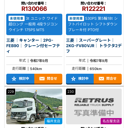
問い合わせ番号：
問い合わせ番号：
R130066
R122221
3t ユニック ワイド
530PS 第5輪18t シ
未使用車
未使用車
超ロング 一般用 4段ラジコン
フトパイロット シフトダウン
ウインチ 175PS MT5
ブレーキ付 PTO付
三菱 ｜キャンター｜2PG-
三菱 ｜スーパーグレート｜
FEB90｜ クレーン付セーフテ
2KG-FV80VJR｜ トラクタ2デ
ィ
フ
年式
年式
令和7年9月
令和7年9月
走行距離
走行距離
540km
650km
検討中
問合せ
検討中
問合せ
229
230
福井支店
名古屋支店