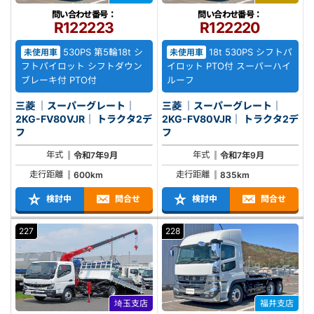
問い合わせ番号：
問い合わせ番号：
R122223
R122220
530PS 第5輪18t シ
18t 530PS シフトパ
未使用車
未使用車
フトパイロット シフトダウン
イロット PTO付 スーパーハイ
ブレーキ付 PTO付
ルーフ
三菱 ｜スーパーグレート｜
三菱 ｜スーパーグレート｜
2KG-FV80VJR｜ トラクタ2デ
2KG-FV80VJR｜ トラクタ2デ
フ
フ
年式
年式
令和7年9月
令和7年9月
走行距離
走行距離
600km
835km
検討中
問合せ
検討中
問合せ
227
228
埼玉支店
福井支店