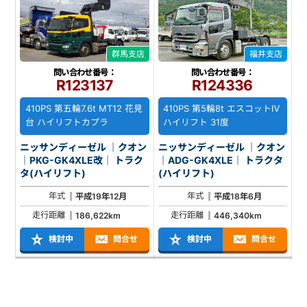
群馬支店
福井支店
問い合わせ番号：
問い合わせ番号：
R123137
R124336
410PS 第五輪7.6t MT12 花見
410PS 第5輪8t エスコットⅣ
台 ハイリフトカプラ
ハイリフト 31度
ニッサンディーゼル ｜クオン
ニッサンディーゼル ｜クオン
｜PKG-GK4XLE改｜ トラク
｜ADG-GK4XLE｜ トラクタ
タ(ハイリフト)
(ハイリフト)
年式
年式
平成19年12月
平成18年6月
走行距離
走行距離
186,622km
446,340km
検討中
問合せ
検討中
問合せ