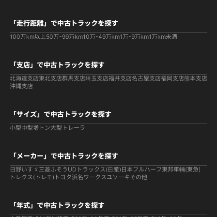
「走行距離」で中古トラックを探す
100万km以上
50万-99万km
10万-49万km
1万-9万km
1万km未満
「支店」で中古トラックを探す
北海道支店
東北支店
群馬支店
埼玉支店
福井支店
名古屋支店
福岡支店
熊本支店
沖縄支店
「サイズ」で中古トラックを探す
小型
中型
増トン
大型
トレーラ
「メーカー」で中古トラックを探す
日野
いすゞ
三菱ふそう
UDトラックス(日産)
日本フルハーフ
東邦車輛(東急)
トレクス(トレモ)
トヨタ
浜名ワークス
ユソーキ
その他
「年式」で中古トラックを探す