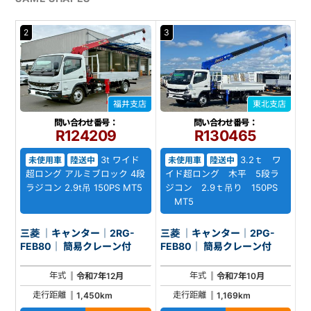
2
3
福井支店
東北支店
問い合わせ番号：
問い合わせ番号：
R124209
R130465
3t ワイド
3.2ｔ ワ
未使用車
陸送中
未使用車
陸送中
超ロング アルミブロック 4段
イド超ロング 木平 5段ラ
ラジコン 2.9t吊 150PS MT5
ジコン 2.9ｔ吊り 150PS
MT5
三菱 ｜キャンター｜2RG-
三菱 ｜キャンター｜2PG-
FEB80｜ 簡易クレーン付
FEB80｜ 簡易クレーン付
年式
年式
令和7年12月
令和7年10月
走行距離
走行距離
1,450km
1,169km