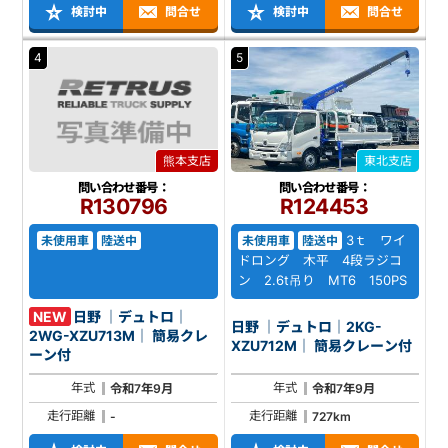
検討中
問合せ
検討中
問合せ
4
5
熊本支店
東北支店
問い合わせ番号：
問い合わせ番号：
R130796
R124453
3ｔ ワイ
未使用車
陸送中
未使用車
陸送中
ドロング 木平 4段ラジコ
ン 2.6t吊り MT6 150PS
NEW
日野 ｜デュトロ｜
日野 ｜デュトロ｜2KG-
2WG-XZU713M｜ 簡易クレ
XZU712M｜ 簡易クレーン付
ーン付
年式
年式
令和7年9月
令和7年9月
走行距離
走行距離
-
727km