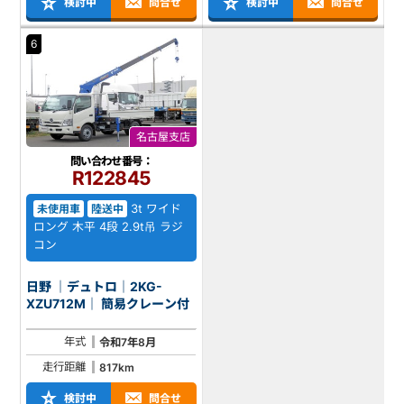
検討中
問合せ
検討中
問合せ
6
名古屋支店
問い合わせ番号：
R122845
3t ワイド
未使用車
陸送中
ロング 木平 4段 2.9t吊 ラジ
コン
日野 ｜デュトロ｜2KG-
XZU712M｜ 簡易クレーン付
年式
令和7年8月
走行距離
817km
検討中
問合せ