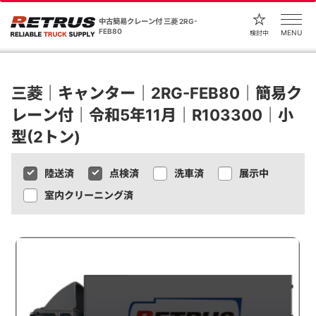
中古簡易クレーン付 三菱 2RG-
FEB80
MENU
検討中
三菱｜キャンター｜2RG-FEB80｜簡易ク
レーン付｜令和5年11月｜R103300｜小
型(2トン)
陸送済
点検済
洗車済
展示中
室内クリーニング済