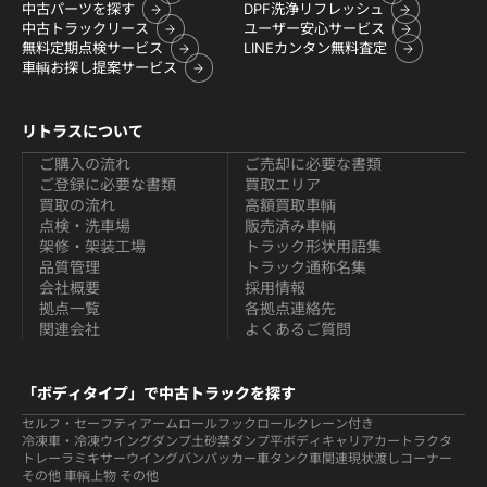
中古パーツを探す
DPF洗浄リフレッシュ
中古トラックリース
ユーザー安心サービス
無料定期点検サービス
LINEカンタン無料査定
車輌お探し提案サービス
リトラスについて
ご購入の流れ
ご売却に必要な書類
ご登録に必要な書類
買取エリア
買取の流れ
高額買取車輌
点検・洗車場
販売済み車輌
架修・架装工場
トラック形状用語集
品質管理
トラック通称名集
会社概要
採用情報
拠点一覧
各拠点連絡先
関連会社
よくあるご質問
「ボディタイプ」で中古トラックを探す
セルフ・セーフティ
アームロールフックロール
クレーン付き
冷凍車・冷凍ウイング
ダンプ
土砂禁ダンプ
平ボディ
キャリアカー
トラクタ
トレーラ
ミキサー
ウイング
バン
パッカー車
タンク車関連
現状渡しコーナー
その他 車輌
上物 その他