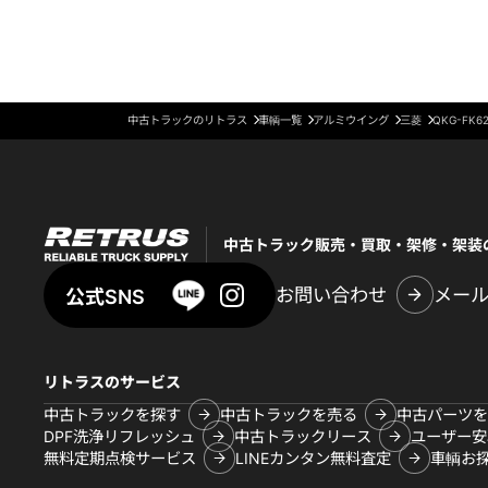
中古トラックのリトラス
車輌一覧
アルミウイング
三菱
QKG-FK6
中古トラック販売・買取・架修・架装
お問い合わせ
メー
公式SNS
リトラスのサービス
中古トラックを探す
中古トラックを売る
中古パーツを
DPF洗浄リフレッシュ
中古トラックリース
ユーザー安
無料定期点検サービス
LINEカンタン無料査定
車輌お