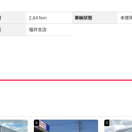
離
2,641km
車輌状態
未使
店
福井支店
4
5