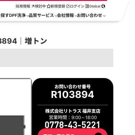
採用情報
検討中
新規登録
ログイン
Global
を探す
DPF洗浄
品質サービス
会社情報
お問い合わせ
3894｜増トン
お問い合わせ番号
R103894
株式会社リトラス 福井支店
営業時間：9:00～18:00
0778-43-5221