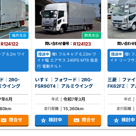
福井支店
群馬支店
R124122
R124123
問い合わせ番号：
問い合わせ
ブ 6.2m ワイ
増t フルキャブ 6.23m ワ
増t フ
陸送中
陸送中
イド幅 エアサス 240PS MT6 低走
イド リーフサス 
行 電動チルト
ド｜2RG-
いすゞ ｜フォワード｜2RG-
三菱 ｜ファイ
V4｜ アルミウイング
FSR90T4｜ アルミウイング
FK
7年6月
令和7年3月
年式
年式
980km
15,360km
走行距離
走行距離
問合せ
検討中
問合せ
検討中