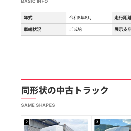
BASIC INFO
年式
令和6年6月
走行距
車輌状況
ご成約
展示支
同形状の中古トラック
SAME SHAPES
2
3