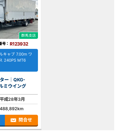
群馬支店
R123932
番号：
ルキャブ 7.00m ワ
240PS MT6
ター｜QKG-
62FZ｜ アルミウイング
平成28年3月
488,892km
問合せ