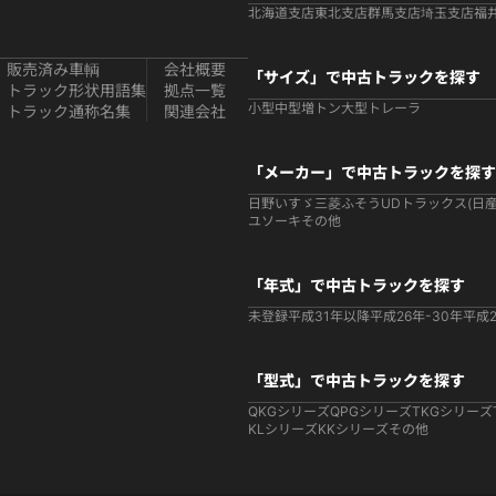
北海道支店
東北支店
群馬支店
埼玉支店
福
販売済み車輌
会社概要
「サイズ」で中古トラックを探す
トラック形状用語集
拠点一覧
小型
中型
増トン
大型
トレーラ
トラック通称名集
関連会社
「メーカー」で中古トラックを探す
日野
いすゞ
三菱ふそう
UDトラックス(日産
ユソーキ
その他
「年式」で中古トラックを探す
未登録
平成31年以降
平成26年-30年
平成2
「型式」で中古トラックを探す
QKGシリーズ
QPGシリーズ
TKGシリーズ
KLシリーズ
KKシリーズ
その他