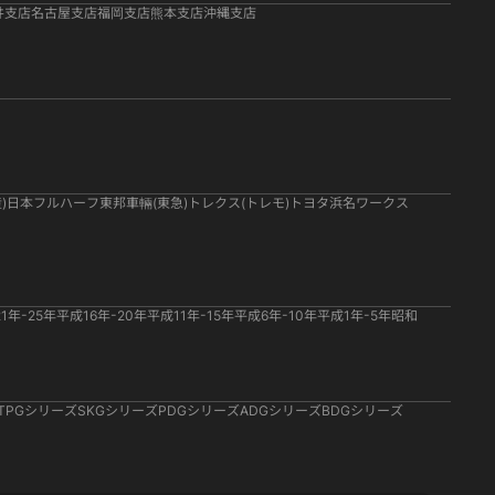
井支店
名古屋支店
福岡支店
熊本支店
沖縄支店
)
日本フルハーフ
東邦車輛(東急)
トレクス(トレモ)
トヨタ
浜名ワークス
1年-25年
平成16年-20年
平成11年-15年
平成6年-10年
平成1年-5年
昭和
TPGシリーズ
SKGシリーズ
PDGシリーズ
ADGシリーズ
BDGシリーズ