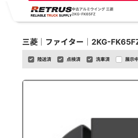
中古アルミウイング 三菱
2KG-FK65FZ
三菱｜ファイター｜2KG-FK65
陸送済
点検済
洗車済
展示