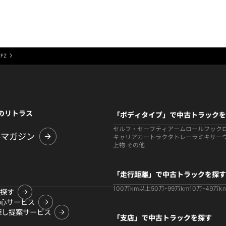
2FZ
のリトラス
「ボディタイプ」で中古トラックを
セルフ・セーフティ
アームロールフック
ルマガジン
キャリアカー
トラクタ
トレーラ
ミキサー
上物 その他
「走行距離」で中古トラックを探す
100万km以上
50万-99万km
10万-49万k
探す
心サービス
探し提案サービス
「支店」で中古トラックを探す