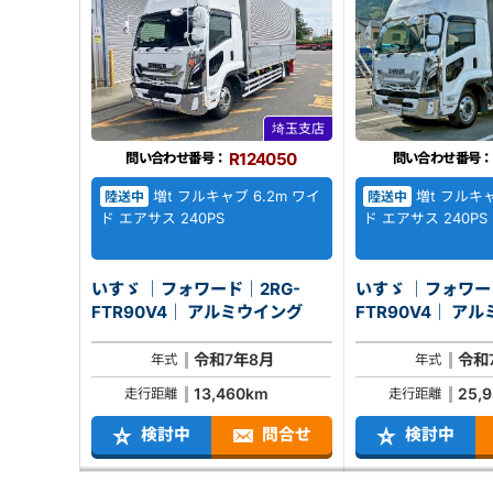
埼玉支店
R124050
問い合わせ番号：
問い合わせ番号：
増t フルキャブ 6.2m ワイ
増t フルキャ
陸送中
陸送中
ド エアサス 240PS
ド エアサス 240PS
いすゞ ｜フォワード｜2RG-
いすゞ ｜フォワー
FTR90V4｜ アルミウイング
FTR90
令和7年8月
令和
年式
年式
13,460km
25,
走行距離
走行距離
検討中
問合せ
検討中