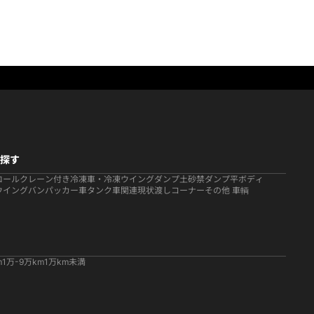
探す
ロール
クレーン付き
冷凍車・冷凍ウイング
ダンプ
土砂禁ダンプ
平ボディ
ウイング
バン
パッカー車
タンク車関連
現状渡しコーナー
その他 車輌
m
1万-9万km
1万km未満