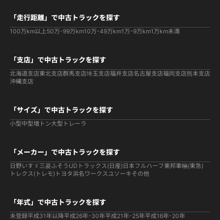
「走行距離」で中古トラックを探す
100万km以上
50万-99万km
10万-49万km
1万-9万km
1万km未満
「支店」で中古トラックを探す
北海道支店
東北支店
群馬支店
埼玉支店
福井支店
名古屋支店
福岡支店
熊本支店
沖縄支店
「サイズ」で中古トラックを探す
小型
中型
増トン
大型
トレーラ
「メーカー」で中古トラックを探す
日野
いすゞ
三菱ふそう
UDトラックス(日産)
日本フルハーフ
東邦車輛(東急)
トレクス(トレモ)
トヨタ
浜名ワークス
ユソーキ
その他
「年式」で中古トラックを探す
未登録
平成31年以降
平成26年-30年
平成21年-25年
平成16年-20年