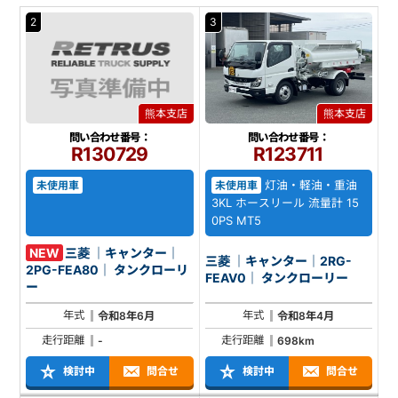
2
3
熊本支店
熊本支店
問い合わせ番号：
問い合わせ番号：
R130729
R123711
灯油・軽油・重油
未使用車
未使用車
3KL ホースリール 流量計 15
0PS MT5
NEW
三菱 ｜キャンター｜
三菱 ｜キャンター｜2RG-
2PG-FEA80｜ タンクローリ
FEAV0｜ タンクローリー
ー
年式
年式
令和8年6月
令和8年4月
走行距離
走行距離
-
698km
検討中
問合せ
検討中
問合せ