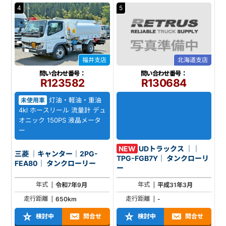
4
5
福井支店
北海道支店
問い合わせ番号：
問い合わせ番号：
R123582
R130684
灯油・軽油・重油
未使用車
4kl ホースリール 流量計 デュ
オニック 150PS 液晶メータ
ー
NEW
UDトラックス ｜｜
三菱 ｜キャンター｜2PG-
TPG-FGB7Y｜ タンクローリ
FEA80｜ タンクローリー
ー
年式
年式
令和7年9月
平成31年3月
走行距離
走行距離
650km
-
検討中
問合せ
検討中
問合せ