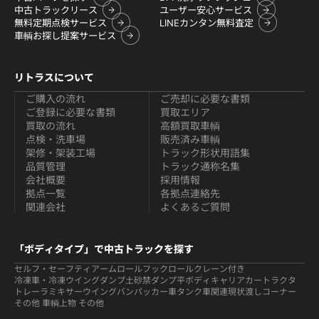
中古トラックリース
ユーザー安心サービス
無料定期点検サービス
LINEカンタン無料査定
車輌お探し提案サービス
リトラスについて
ご購入の流れ
ご売却に必要な書類
ご登録に必要な書類
買取エリア
買取の流れ
高額買取車輌
点検・洗車場
販売済み車輌
架修・架装工場
トラック形状用語集
品質管理
トラック通称名集
会社概要
採用情報
拠点一覧
各拠点連絡先
関連会社
よくあるご質問
「ボディタイプ」で中古トラックを探す
セルフ・セーフティ
アームロールフックロール
クレーン付き
冷凍車・冷凍ウイング
ダンプ
土砂禁ダンプ
平ボディ
キャリアカー
トラクタ
トレーラ
ミキサー
ウイング
バン
パッカー車
タンク車関連
現状渡しコーナー
その他 車輌
上物 その他