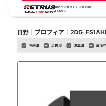
中古土砂禁ダンプ 日野 2DG-
FS1AHE
日野｜プロフィア｜2DG-FS1AH
陸送済
点検済
洗車済
展示