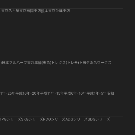
井支店
名古屋支店
福岡支店
熊本支店
沖縄支店
)
日本フルハーフ
東邦車輛(東急)
トレクス(トレモ)
トヨタ
浜名ワークス
1年-25年
平成16年-20年
平成11年-15年
平成6年-10年
平成1年-5年
昭和
TPGシリーズ
SKGシリーズ
PDGシリーズ
ADGシリーズ
BDGシリーズ