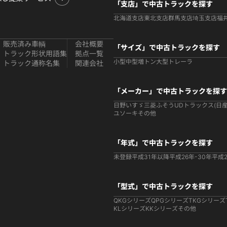
「支店」で中古トラックを探す
北海道支店
東北支店
群馬支店
埼玉支店
福
販売済み車輌
会社概要
「サイズ」で中古トラックを探す
トラック形状用語集
拠点一覧
小型
中型
増トン
大型
トレーラ
トラック通称名集
関連会社
「メーカー」で中古トラックを探す
日野
いすゞ
三菱ふそう
UDトラックス(日産
ユソーキ
その他
「年式」で中古トラックを探す
未登録
平成31年以降
平成26年-30年
平成2
「型式」で中古トラックを探す
QKGシリーズ
QPGシリーズ
TKGシリーズ
KLシリーズ
KKシリーズ
その他