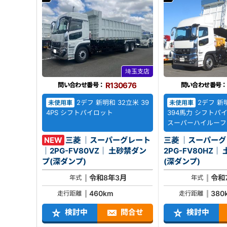
埼玉支店
R130676
問い合わせ番号：
問い合わせ番号：
2デフ 新明和 32立米 39
2デフ 新
未使用車
未使用車
4PS シフトパイロット
394馬力 シフトパ
スーパーハイルーフ
NEW
三菱 ｜スーパーグレート
三菱 ｜スーパー
｜2PG-FV80VZ｜ 土砂禁ダン
2PG-FV80HZ｜ 土砂禁ダンプ
プ(深ダンプ)
(深ダンプ)
令和8年3月
令和
年式
年式
460km
380
走行距離
走行距離
検討中
問合せ
検討中