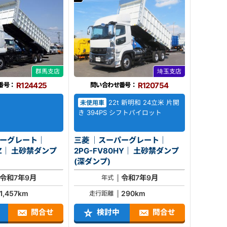
群馬支店
埼玉支店
R124425
R120754
番号：
問い合わせ番号：
22t 新明和 24立米 片開
未使用車
き 394PS シフトパイロット
パーグレート｜
三菱 ｜スーパーグレート｜
禁ダンプ
2PG-FV80HY｜ 土砂禁ダンプ
(深ダンプ)
令和7年9月
令和7年9月
年式
1,457km
290km
走行距離
問合せ
検討中
問合せ