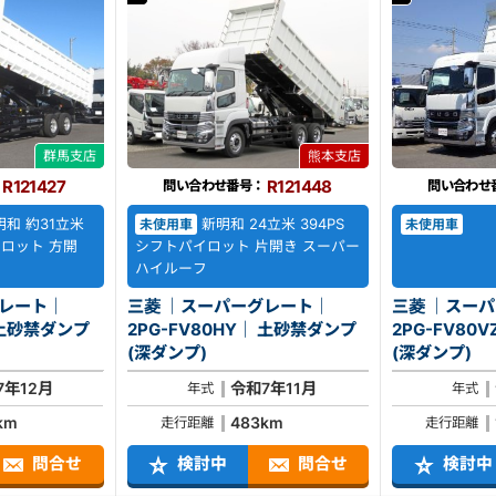
群馬支店
熊本支店
R121427
R121448
問い合わせ番号：
問い合わせ
明和 約31立米
新明和 24立米 394PS
未使用車
未使用車
イロット 方開
シフトパイロット 片開き スーパー
ハイルーフ
グレート｜
三菱 ｜スーパーグレート｜
三菱 ｜スー
2PG-FV80HY｜ 土砂禁ダンプ
2PG-FV80VZ｜ 土砂
(深ダンプ)
(深ダンプ)
7年12月
令和7年11月
年式
年式
km
483km
走行距離
走行距離
問合せ
検討中
問合せ
検討中