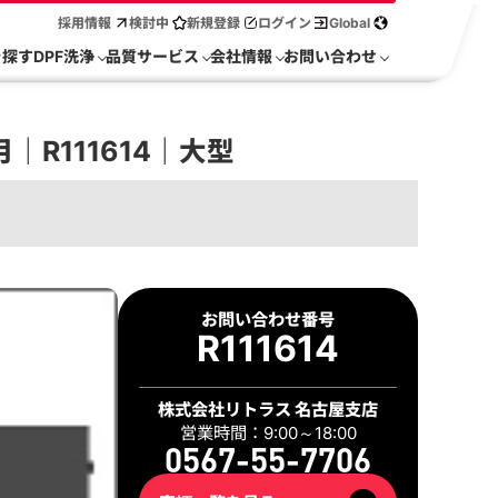
採用情報
検討中
新規登録
ログイン
Global
を探す
DPF洗浄
品質サービス
会社情報
お問い合わせ
｜R111614｜大型
お問い合わせ番号
R111614
株式会社リトラス 名古屋支店
営業時間：9:00～18:00
0567-55-7706