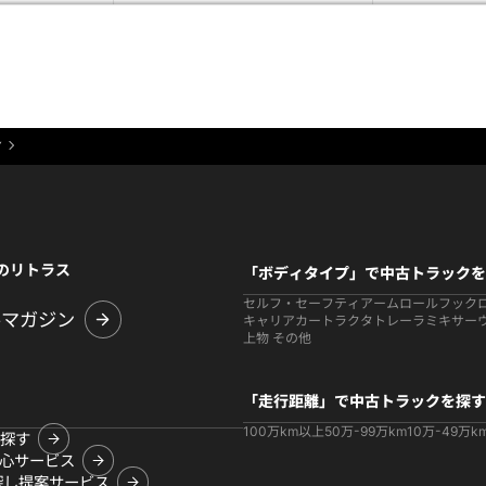
Y
のリトラス
「ボディタイプ」で中古トラックを
セルフ・セーフティ
アームロールフック
ルマガジン
キャリアカー
トラクタ
トレーラ
ミキサー
上物 その他
「走行距離」で中古トラックを探す
100万km以上
50万-99万km
10万-49万k
探す
心サービス
探し提案サービス