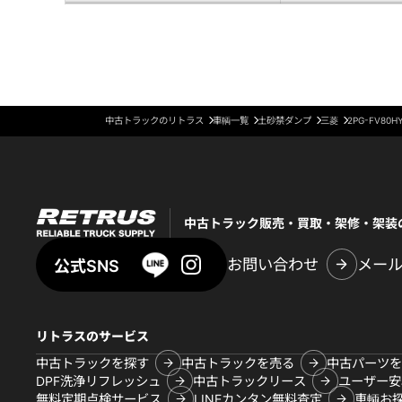
中古トラックのリトラス
車輌一覧
土砂禁ダンプ
三菱
2PG-FV80H
中古トラック販売・買取・架修・架装
お問い合わせ
メー
公式SNS
リトラスのサービス
中古トラックを探す
中古トラックを売る
中古パーツを
DPF洗浄リフレッシュ
中古トラックリース
ユーザー安
無料定期点検サービス
LINEカンタン無料査定
車輌お