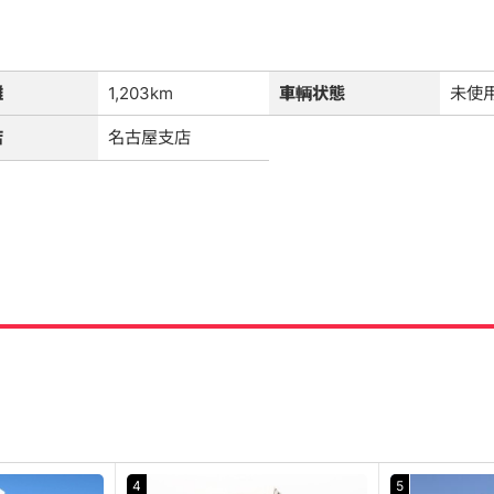
離
1,203km
車輌状態
未使
店
名古屋支店
4
5