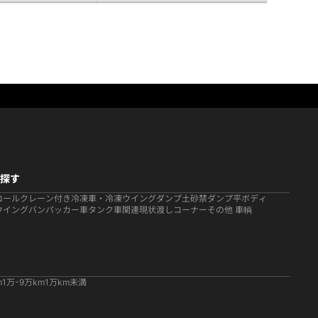
探す
ロール
クレーン付き
冷凍車・冷凍ウイング
ダンプ
土砂禁ダンプ
平ボディ
ウイング
バン
パッカー車
タンク車関連
現状渡しコーナー
その他 車輌
m
1万-9万km
1万km未満