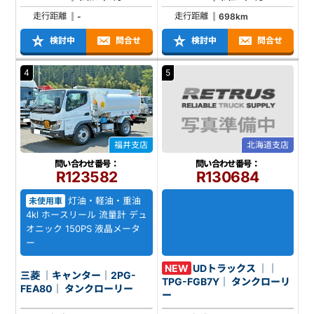
走行距離
走行距離
-
698km
検討中
問合せ
検討中
問合せ
4
5
福井支店
北海道支店
問い合わせ番号：
問い合わせ番号：
R123582
R130684
灯油・軽油・重油
未使用車
4kl ホースリール 流量計 デュ
オニック 150PS 液晶メータ
ー
NEW
UDトラックス ｜｜
三菱 ｜キャンター｜2PG-
TPG-FGB7Y｜ タンクローリ
FEA80｜ タンクローリー
ー