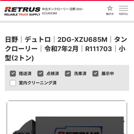
中古タンクローリー 日野 2DG-
XZU685M
MENU
検討中
日野｜デュトロ｜2DG-XZU685M｜タン
クローリー｜令和7年2月｜R111703｜小
型(2トン)
陸送済
点検済
洗車済
展示中
室内クリーニング済