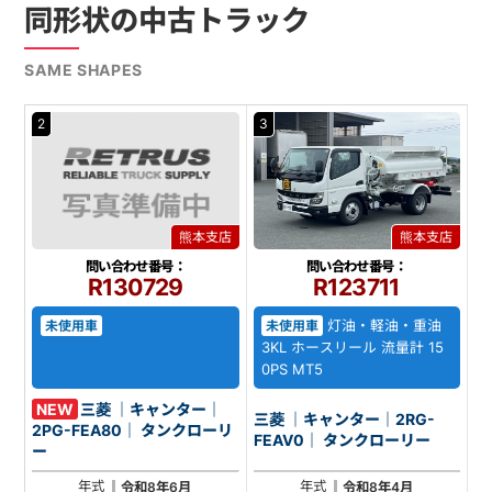
同形状の中古トラック
SAME SHAPES
2
3
熊本支店
熊本支店
問い合わせ番号：
問い合わせ番号：
R130729
R123711
灯油・軽油・重油
未使用車
未使用車
3KL ホースリール 流量計 15
0PS MT5
NEW
三菱 ｜キャンター｜
三菱 ｜キャンター｜2RG-
2PG-FEA80｜ タンクローリ
FEAV0｜ タンクローリー
ー
年式
年式
令和8年6月
令和8年4月