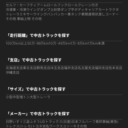
セルフ・セーフティ
アームロールフックロール
クレーン付き
冷凍車・冷凍ウイング
ダンプ
土砂禁ダンプ
平ボディ
キャリアカー
トラクタ
トレーラ
ミキサー
ウイング
バン
パッカー車
タンク車関連
現状渡しコーナー
その他 車輌
上物 その他
「走行距離」で中古トラックを探す
100万km以上
50万-99万km
10万-49万km
1万-9万km
1万km未満
「支店」で中古トラックを探す
北海道支店
東北支店
群馬支店
埼玉支店
福井支店
名古屋支店
福岡支店
熊本支店
沖縄支店
「サイズ」で中古トラックを探す
小型
中型
増トン
大型
トレーラ
「メーカー」で中古トラックを探す
日野
いすゞ
三菱ふそう
UDトラックス(日産)
日本フルハーフ
東邦車輛(東急)
トレクス(トレモ)
トヨタ
浜名ワークス
ユソーキ
その他