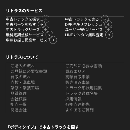
リトラスのサービス
中古トラックを探す
中古トラックを売る
中古パーツを探す
DPF洗浄リフレッシュ
中古トラックリース
ユーザー安心サービス
無料定期点検サービス
LINEカンタン無料査定
車輌お探し提案サービス
リトラスについて
ご購入の流れ
ご売却に必要な書類
ご登録に必要な書類
買取エリア
買取の流れ
高額買取車輌
点検・洗車場
販売済み車輌
架修・架装工場
トラック形状用語集
品質管理
トラック通称名集
会社概要
採用情報
拠点一覧
各拠点連絡先
関連会社
よくあるご質問
「ボディタイプ」で中古トラックを探す