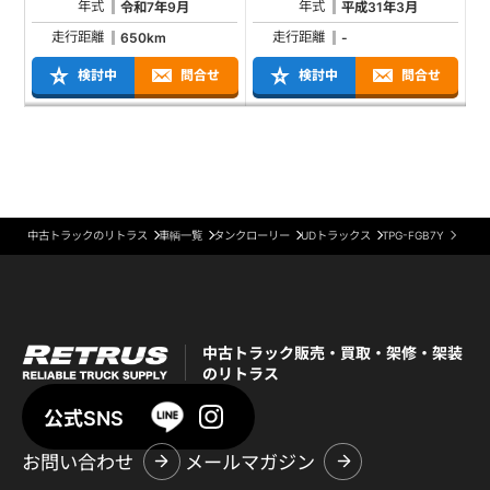
年式
年式
令和7年9月
平成31年3月
走行距離
走行距離
650km
-
検討中
問合せ
検討中
問合せ
中古トラックのリトラス
車輌一覧
タンクローリー
UDトラックス
TPG-FGB7Y
中古トラック販売・買取・架修・架装
のリトラス
公式SNS
お問い合わせ
メールマガジン