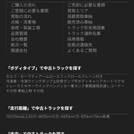
ご購入の流れ
ご売却に必要な書類
ご登録に必要な書類
買取エリア
買取の流れ
高額買取車輌
点検・洗車場
販売済み車輌
架修・架装工場
トラック形状用語集
品質管理
トラック通称名集
会社概要
採用情報
拠点一覧
各拠点連絡先
関連会社
よくあるご質問
「ボディタイプ」で中古トラックを探す
セルフ・セーフティ
アームロールフックロール
クレーン付き
冷凍車・冷凍ウイング
ダンプ
土砂禁ダンプ
平ボディ
キャリアカー
トラクタ
トレーラ
ミキサー
ウイング
バン
パッカー車
タンク車関連
現状渡しコーナー
その他 車輌
上物 その他
「走行距離」で中古トラックを探す
100万km以上
50万-99万km
10万-49万km
1万-9万km
1万km未満
「支店」で中古トラックを探す