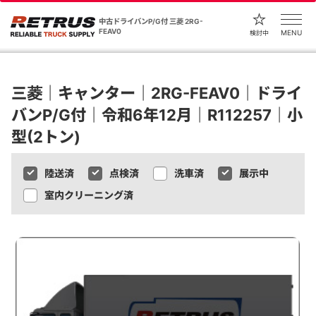
中古ドライバンP/G付 三菱 2RG-
FEAV0
MENU
検討中
三菱｜キャンター｜2RG-FEAV0｜ドライ
バンP/G付｜令和6年12月｜R112257｜小
型(2トン)
陸送済
点検済
洗車済
展示中
室内クリーニング済