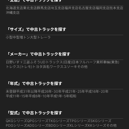
北海道支店
東北支店
群馬支店
埼玉支店
福井支店
名古屋支店
福岡支店
熊本支店
沖縄支店
「サイズ」で中古トラックを探す
小型
中型
増トン
大型
トレーラ
「メーカー」で中古トラックを探す
日野
いすゞ
三菱ふそう
UDトラックス(日産)
日本フルハーフ
東邦車輛(東急)
トレクス(トレモ)
トヨタ
浜名ワークス
ユソーキ
その他
「年式」で中古トラックを探す
未登録
平成31年以降
平成26年-30年
平成21年-25年
平成16年-20年
平成11年-15年
平成6年-10年
平成1年-5年
昭和
「型式」で中古トラックを探す
QKGシリーズ
QPGシリーズ
TKGシリーズ
TPGシリーズ
SKGシリーズ
PDGシリーズ
ADGシリーズ
BDGシリーズ
KLシリーズ
KKシリーズ
その他