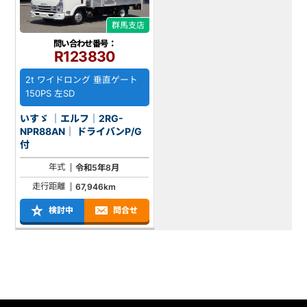
群馬支店
問い合わせ番号：
R123830
2t ワイドロング 垂直ゲート
150PS 左SD
いすゞ ｜エルフ｜2RG-
NPR88AN｜ ドライバンP/G
付
年式
令和5年8月
走行距離
67,946km
検討中
問合せ